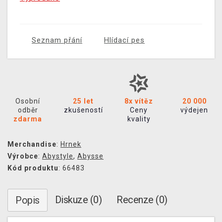
Seznam přání
Hlídací pes
Osobní
25 let
8x vítěz
20 000
odběr
zkušeností
Ceny
výdejen
zdarma
kvality
Merchandise
:
Hrnek
Výrobce
:
Abystyle
,
Abysse
Kód produktu
: 66483
Diskuze (0)
Recenze (0)
Popis