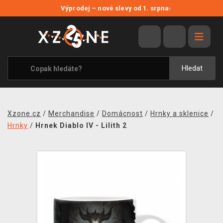
NOVÉ SLEVY
Výprodej – nové slevy od 1. srpna
›
VÝPRODEJ
VIDEOHRY
XZONE ORIGINALS
Hledat
TÉMATIKY
OBLEČENÍ A DOPLŇKY
Xzone.cz
/
Merchandise
/
Domácnost
/
Hrnky a sklenice
/
MERCHANDISE
Hrnky
/
Hrnek Diablo IV - Lilith 2
SPOLEČENSKÉ HRY
BLOG
KONTAKT
PRODEJNY