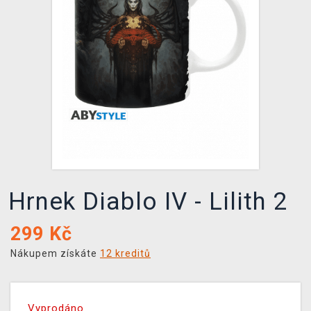
DOPRAVA
XZONE KLUB
TCG & BOARDGAME HUB
VÝKUP HER (BAZAR)
Hrnek Diablo IV - Lilith 2
299
Kč
Nákupem získáte
12 kreditů
Vyprodáno