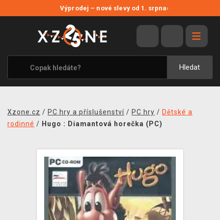
NOVÉ SLEVY
Výprodej – nové slevy od 1. srpna
›
VÝPRODEJ
VIDEOHRY
XZONE ORIGINALS
Hledat
TÉMATIKY
OBLEČENÍ A DOPLŇKY
Xzone.cz
/
PC hry a příslušenství
/
PC hry
/
Dětské a
MERCHANDISE
rodinné
/
Hugo : Diamantová horečka (PC)
SPOLEČENSKÉ HRY
BLOG
KONTAKT
PRODEJNY