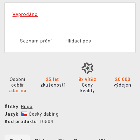
Vyprodáno
Seznam přání
Hlídací pes
Osobní
25 let
8x vítěz
20 000
odběr
zkušeností
Ceny
výdejen
zdarma
kvality
Štítky
:
Hugo
Jazyk
:
Český dabing
Kód produktu
: 10504