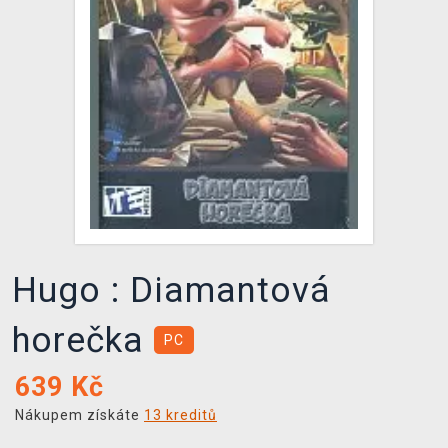
DOPRAVA
XZONE KLUB
TCG & BOARDGAME HUB
VÝKUP HER (BAZAR)
Hugo : Diamantová
horečka
PC
639
Kč
Nákupem získáte
13 kreditů