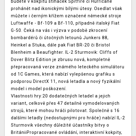
budete v kokpitu stíhaček Spitfire či Hurricane
prohánět nad ikonickými bílými útesy. Osedlat však
můžete i černým křížem označené německé stroje
Luftwaffe - Bf-109 a Bf-110, případně italský Fiat
G-50. Čeká na vás i výzva v podobě zkrocení
bombardérů či útočných letounů Junkers 88,
Heinkel a Stuka, dále pak Fiat BR-20 či Bristol
Blenheim a Beaufighter. IL-2 Sturmovik: Cliffs of
Dover Blitz Edition je zbrusu nová, kompletně
přepracovaná verze známého leteckého simulátoru
od 1C Games, která nabízí vylepšenou grafiku s
podporou DirectX 11, nová letadla a nový fyzikální
model i model poškození.
Vlastnosti hry:20 dodatečných letadel a jejich
variant, celkově přes 47 detailně vymodelovaných
strojů, které mohou hráči pilotovat. Společně s 16
dalšími letadly (nedostupnými pro hráče) nabízí IL-2
Sturmovik všechny důležité účastníky bitvy o
BritániiPropracované ovládání, interaktivní kokpity,