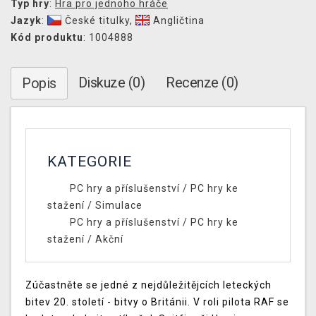
Typ hry
:
Hra pro jednoho hráče
Jazyk
:
České titulky
,
Angličtina
Kód produktu
: 1004888
Diskuze (0)
Recenze (0)
Popis
KATEGORIE
PC hry a příslušenství
/
PC hry ke
stažení
/
Simulace
PC hry a příslušenství
/
PC hry ke
stažení
/
Akční
Zúčastněte se jedné z nejdůležitějcích leteckých
bitev 20. století - bitvy o Británii. V roli pilota RAF se