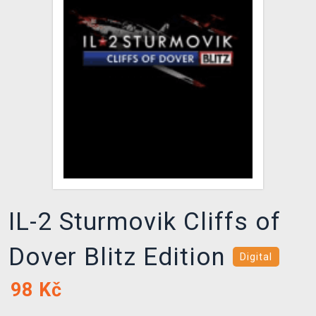
DOPRAVA
XZONE KLUB
TCG & BOARDGAME HUB
VÝKUP HER (BAZAR)
IL-2 Sturmovik Cliffs of
Dover Blitz Edition
Digital
98
Kč