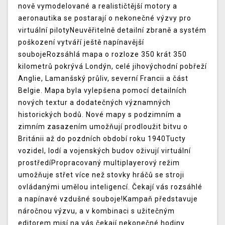
nově vymodelované a realističtější motory a
aeronautika se postarají o nekonečné výzvy pro
virtuální pilotyNeuvěřitelně detailní zbraně a systém
poškození vytváří ještě napínavější
soubojeRozsáhlá mapa o rozloze 350 krát 350
kilometrů pokrývá Londýn, celé jihovýchodní pobřeží
Anglie, Lamanšský průliv, severní Francii a část
Belgie. Mapa byla vylepšena pomocí detailních
nových textur a dodatečných významných
historických bodů. Nové mapy s podzimním a
zimním zasazením umožňují prodloužit bitvu o
Británii až do pozdních období roku 1940Tucty
vozidel, lodí a vojenských budov oživují virtuální
prostředíPropracovaný multiplayerový režim
umožňuje střet více než stovky hráčů se stroji
ovládanými umělou inteligencí. Čekají vás rozsáhlé
a napínavé vzdušné souboje!Kampaň představuje
náročnou výzvu, a v kombinaci s užitečným
editorem misí na vás čekají nekonečné hodiny