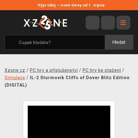
NOVÉ SLEVY
Výprodej – nové slevy od 1. srpna
›
VÝPRODEJ
VIDEOHRY
XZONE ORIGINALS
Hledat
TÉMATIKY
OBLEČENÍ A DOPLŇKY
Xzone.cz
/
PC hry a příslušenství
/
PC hry ke stažení
/
MERCHANDISE
Simulace
/
IL-2 Sturmovik Cliffs of Dover Blitz Edition
(DIGITAL)
SPOLEČENSKÉ HRY
BLOG
KONTAKT
PRODEJNY