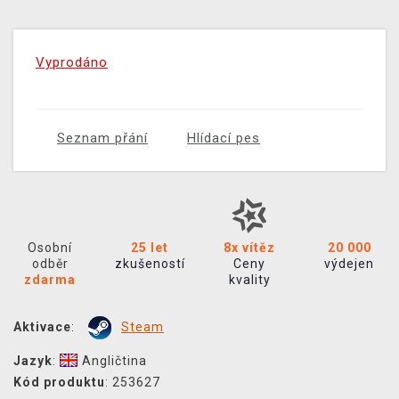
Vyprodáno
Seznam přání
Hlídací pes
Osobní
25 let
8x vítěz
20 000
odběr
zkušeností
Ceny
výdejen
zdarma
kvality
Aktivace
:
Steam
Jazyk
:
Angličtina
Kód produktu
: 253627