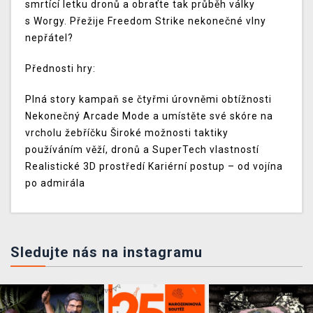
smrtící letku dronů a obraťte tak průběh války
s Worgy. Přežije Freedom Strike nekonečné vlny
nepřátel?
Přednosti hry:
Plná story kampaň se čtyřmi úrovněmi obtížnosti
Nekonečný Arcade Mode a umístěte své skóre na
vrcholu žebříčku Široké možnosti taktiky
používáním věží, dronů a SuperTech vlastností
Realistické 3D prostředí Kariérní postup – od vojína
po admirála
Sledujte nás na instagramu