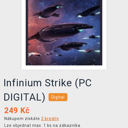
DOPRAVA
XZONE KLUB
TCG & BOARDGAME HUB
VÝKUP HER (BAZAR)
Infinium Strike (PC
DIGITAL)
Digital
249
Kč
Nákupem získáte
2 kredity
Lze objednat max. 1 ks na zákazníka.