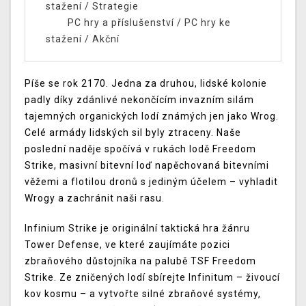
stažení
/
Strategie
PC hry a příslušenství
/
PC hry ke
stažení
/
Akční
Píše se rok 2170. Jedna za druhou, lidské kolonie
padly díky zdánlivé nekončícím invazním silám
tajemných organických lodí známých jen jako Wrog.
Celé armády lidských sil byly ztraceny. Naše
poslední naděje spočívá v rukách lodě Freedom
Strike, masivní bitevní loď napěchovaná bitevními
věžemi a flotilou dronů s jediným účelem – vyhladit
Wrogy a zachránit naši rasu.
Infinium Strike je originální taktická hra žánru
Tower Defense, ve které zaujímáte pozici
zbraňového důstojníka na palubě TSF Freedom
Strike. Ze zničených lodí sbírejte Infinitum – živoucí
kov kosmu – a vytvořte silné zbraňové systémy,