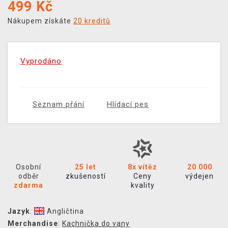
499
Kč
Nákupem získáte
20 kreditů
Vyprodáno
Seznam přání
Hlídací pes
Osobní
25 let
8x vítěz
20 000
odběr
zkušeností
Ceny
výdejen
zdarma
kvality
Jazyk
:
Angličtina
Merchandise
:
Kachnička do vany