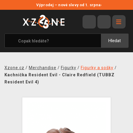
NOVÉ SLEVY
Výprodej – nové slevy od 1. srpna
›
VÝPRODEJ
VIDEOHRY
XZONE ORIGINALS
Hledat
TÉMATIKY
OBLEČENÍ A DOPLŇKY
Xzone.cz
/
Merchandise
/
Figurky
/
Figurky a sošky
/
MERCHANDISE
Kachnička Resident Evil - Claire Redfield (TUBBZ
Resident Evil 4)
SPOLEČENSKÉ HRY
BLOG
KONTAKT
PRODEJNY