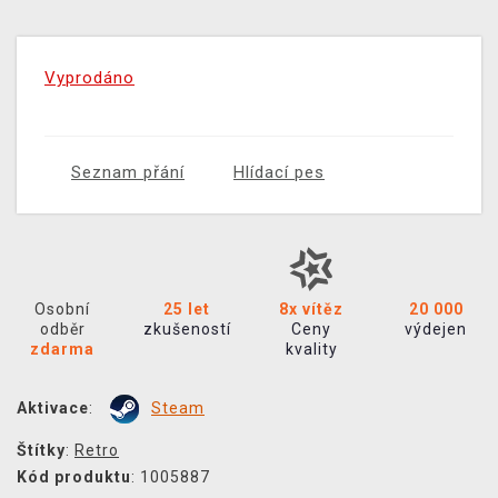
Vyprodáno
Seznam přání
Hlídací pes
Osobní
25 let
8x vítěz
20 000
odběr
zkušeností
Ceny
výdejen
zdarma
kvality
Aktivace
:
Steam
Štítky
:
Retro
Kód produktu
: 1005887