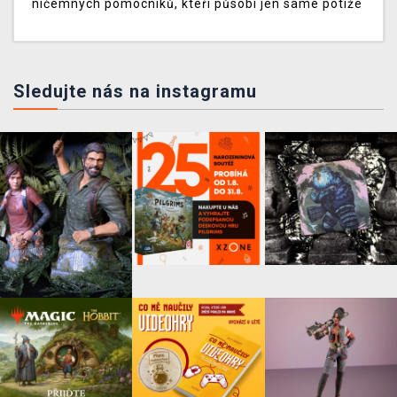
ničemných pomocníků, kteří působí jen samé potíže
Sledujte nás na instagramu