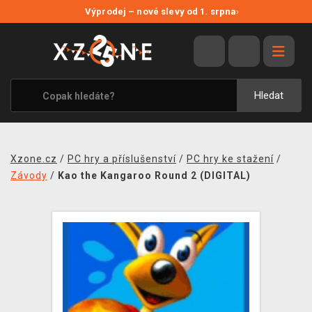
NOVÉ SLEVY
Výprodej – nové slevy od 1. srpna
›
VÝPRODEJ
VIDEOHRY
XZONE ORIGINALS
Hledat
TÉMATIKY
OBLEČENÍ A DOPLŇKY
Xzone.cz
/
PC hry a příslušenství
/
PC hry ke stažení
/
MERCHANDISE
Závody
/
Kao the Kangaroo Round 2 (DIGITAL)
SPOLEČENSKÉ HRY
BLOG
KONTAKT
PRODEJNY