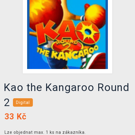
DOPRAVA
XZONE KLUB
TCG & BOARDGAME HUB
VÝKUP HER (BAZAR)
Kao the Kangaroo Round
2
Digital
33
Kč
Lze objednat max. 1 ks na zákazníka.