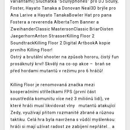
variantami):Sluchátka "Scullyphones" pro DJ Scully,
Foster, Hayato Tanaka a Donovan Neal3D brýle pro
Ana Larive a Hayato TanakaBowler Hat pro pana
Fostera a reverenda AlbertaTom Banner a
ZweihanderClassic MastersonClassic BriarOisten
JaegerhornAnton StrasserKilling Floor 2
SoundtrackKilling Floor 2 Digital ArtbookA kopie
prvního Killing Floor!
Ostrý a brutální shooter na způsob hororu, čistý fun
prosáknutý krví! Skvělý na co-op akce – braň se
před hordami mutantů v režimu pro 6 hráčů!
Killing Floor je renomovaná značka mezi
kooperačními střílečkami FPS (první část
soustředila komunitu více než 3 miliónů lidí), ve
které hráči musí likvidovat vlny mutantů atakující
Zedy, využívají přitom rozmanité zbraně a různou
taktiku. Celá hra byla navržena s vůdčí myšlenkou:
hráči si mají užívat radost ze zabíjení nepřátel... a