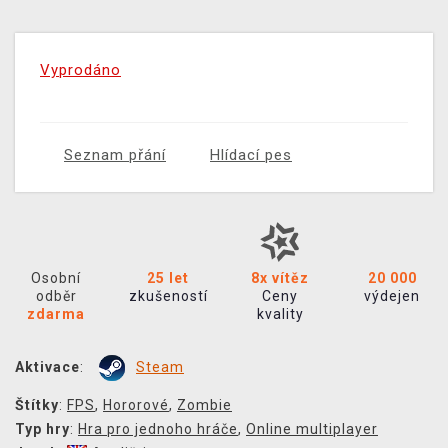
Vyprodáno
Seznam přání
Hlídací pes
Osobní
25 let
8x vítěz
20 000
odběr
zkušeností
Ceny
výdejen
zdarma
kvality
Aktivace
:
Steam
Štítky
:
FPS
,
Hororové
,
Zombie
Typ hry
:
Hra pro jednoho hráče
,
Online multiplayer