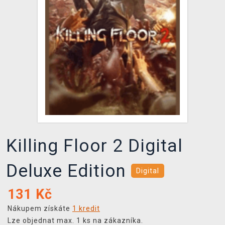
DOPRAVA
XZONE KLUB
TCG & BOARDGAME HUB
VÝKUP HER (BAZAR)
Killing Floor 2 Digital
Deluxe Edition
Digital
131
Kč
Nákupem získáte
1 kredit
Lze objednat max. 1 ks na zákazníka.