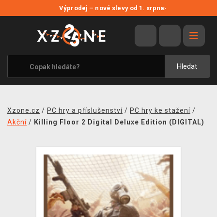
NOVÉ SLEVY
Výprodej – nové slevy od 1. srpna
›
VÝPRODEJ
VIDEOHRY
XZONE ORIGINALS
Hledat
TÉMATIKY
OBLEČENÍ A DOPLŇKY
Xzone.cz
/
PC hry a příslušenství
/
PC hry ke stažení
/
MERCHANDISE
Akční
/
Killing Floor 2 Digital Deluxe Edition (DIGITAL)
SPOLEČENSKÉ HRY
BLOG
KONTAKT
PRODEJNY