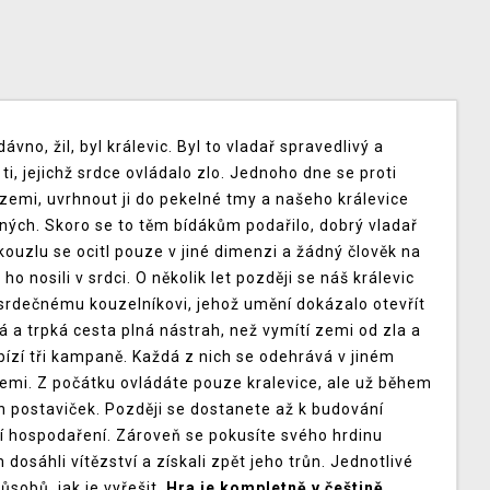
ávno, žil, byl králevic. Byl to vladař spravedlivý a
ti, jejichž srdce ovládalo zlo. Jednoho dne se proti
it zemi, uvrhnout ji do pekelné tmy a našeho králevice
aných. Skoro se to těm bídákům podařilo, dobrý vladař
uzlu se ocitl pouze v jiné dimenzi a žádný člověk na
ho nosili v srdci. O několik let později se náš králevic
osrdečnému kouzelníkovi, jehož umění dokázalo otevřít
a trpká cesta plná nástrah, než vymítí zemi od zla a
abízí tři kampaně. Každá z nich se odehrává v jiném
semi. Z počátku ovládáte pouze kralevice, ale už během
h postaviček. Později se dostanete až k budování
ejí hospodaření. Zároveň se pokusíte svého hrdinu
dosáhli vítězství a získali zpět jeho trůn. Jednotlivé
ůsobů, jak je vyřešit.
Hra je kompletně v češtině.