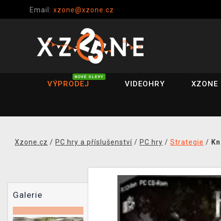
Email:
xzone@xzone.cz
NOVÉ SLEVY
VÝPRODEJ
VIDEOHRY
XZONE 
Xzone.cz
/
PC hry a příslušenství
/
PC hry
/
Strategie
/
Kn
Galerie