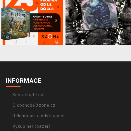
INFORMACE
Kontaktujte nás
O obchodě Xzone.cz
Reklamace a odstoupení
Výkup her (bazar)