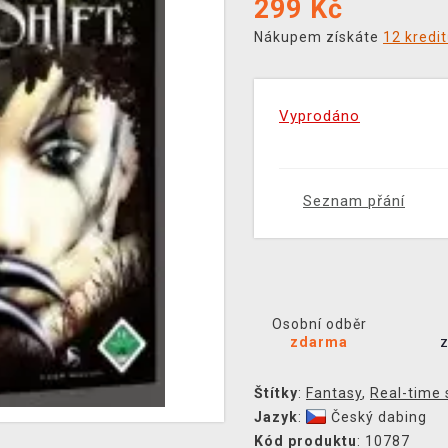
299
Kč
Nákupem získáte
12 kredi
Vyprodáno
Seznam přání
Osobní odběr
zdarma
Štítky
:
Fantasy
,
Real-time 
Jazyk
:
Český dabing
Kód produktu
: 10787