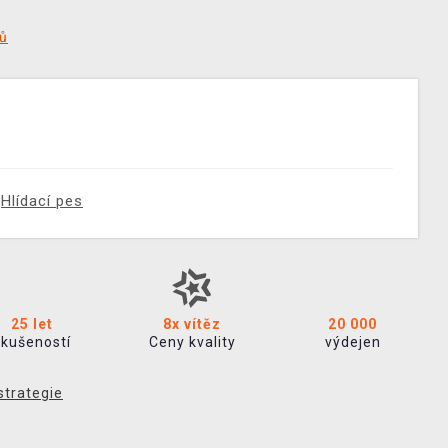
tů
Hlídací pes
25 let
8x vítěz
20 000
zkušeností
Ceny kvality
výdejen
strategie