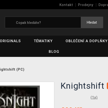
Kontakt
Prodejny
Dopr
Výkup her (bazar)
Hledat
ORIGINALS
TÉMATIKY
OBLEČENÍ A DOPLŇKY
BLOG
ightshift (PC)
Knightshift
(
1
x)