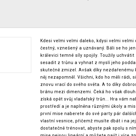
Kdesi velmi velmi daleko, kdysi velmi velmi d
čestný, vznešený a uznávaný. Báli se ho jen 
králevici temné síly spojily. Toužily uchvát
sesadit z trůnu a vyhnat z myslí jeho podd
skutečně zmizel. Avšak díky nezdařenému ko
něj nezapomněl. Všichni, kdo ho měli rádi, si 
znovu vrací do svého světa. A to díky dobr
bránu mezi dimenzemi. Čeká ho však dlouhá 
získá opět svůj vladařský trůn... Hra vám n
prostředí a je naplněna různými úkoly a mi
první mise naberete do své party pár dalšíc
vlastní vesnice, přičemž musíte dbát i na j
dostatečně trénovat, abyste pak spolu s ním 
mise nejsou lineární a můžete najít i více zp