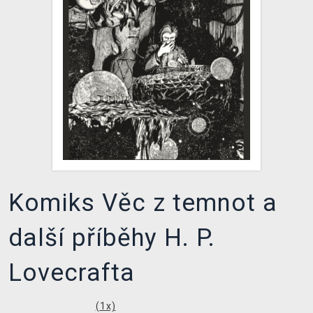
DOPRAVA
XZONE KLUB
TCG & BOARDGAME HUB
VÝKUP HER (BAZAR)
Komiks Věc z temnot a
další příběhy H. P.
Lovecrafta
(
1
x)