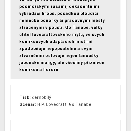
podmořskými rasami, dekadentními
vykradači hrobů, posádkou bloudící
německé ponorky či pradávnými městy
ztracenými v poušti. Gó Tanabe, velký
ctitel lovecraftovského mýtu, ve svých
komiksových adaptacích mistrně
zpodobňuje nepopsatelné a svým
ztvárněním oslovuje nejen fanoušky
japonské mangy, ale všechny příznivce
komiksu a hororu.
Tisk:
černobílý
Scénář:
H.P. Lovecraft, Gó Tanabe