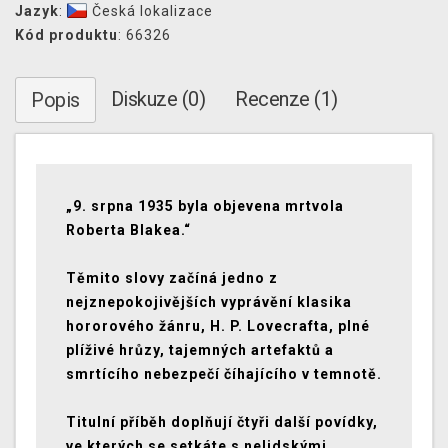
Jazyk
:
Česká lokalizace
Kód produktu
: 66326
Diskuze (0)
Recenze (1)
Popis
„9. srpna 1935 byla objevena mrtvola
Roberta Blakea.“
Těmito slovy začíná jedno z
nejznepokojivějších vyprávění klasika
hororového žánru, H. P. Lovecrafta, plné
plíživé hrůzy, tajemných artefaktů a
smrtícího nebezpečí číhajícího v temnotě.
Titulní příběh doplňují čtyři další povídky,
ve kterých se setkáte s nelidskými