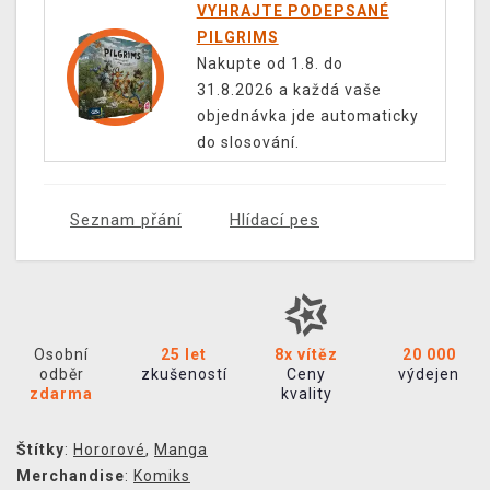
VYHRAJTE PODEPSANÉ
PILGRIMS
Nakupte od 1.8. do
31.8.2026 a každá vaše
objednávka jde automaticky
do slosování.
Seznam přání
Hlídací pes
Osobní
25 let
8x vítěz
20 000
odběr
zkušeností
Ceny
výdejen
zdarma
kvality
Štítky
:
Hororové
,
Manga
Merchandise
:
Komiks