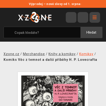
NOVÉ SLEVY
Výprodej – nové slevy od 1. srpna
›
VÝPRODEJ
VIDEOHRY
XZONE ORIGINALS
Hledat
TÉMATIKY
OBLEČENÍ A DOPLŇKY
Xzone.cz
/
Merchandise
/
Knihy a komiksy
/
Komiksy
/
MERCHANDISE
Komiks Věc z temnot a další příběhy H. P. Lovecrafta
SPOLEČENSKÉ HRY
BLOG
KONTAKT
PRODEJNY