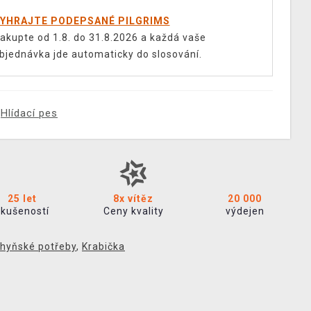
YHRAJTE PODEPSANÉ PILGRIMS
akupte od 1.8. do 31.8.2026 a každá vaše
bjednávka jde automaticky do slosování.
Hlídací pes
25 let
8x vítěz
20 000
zkušeností
Ceny kvality
výdejen
hyňské potřeby
,
Krabička