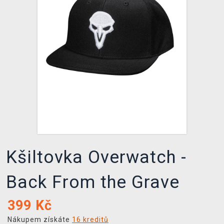
DOPRAVA
XZONE KLUB
TCG & BOARDGAME HUB
VÝKUP HER (BAZAR)
Kšiltovka Overwatch -
Back From the Grave
399
Kč
Nákupem získáte
16 kreditů