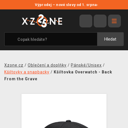
NOVÉ SLEVY
Výprodej – nové slevy od 1. srpna
›
VÝPRODEJ
VIDEOHRY
XZONE ORIGINALS
Hledat
TÉMATIKY
OBLEČENÍ A DOPLŇKY
Xzone.cz
/
Oblečení a doplňky
/
Pánské/Unisex
/
MERCHANDISE
Kšiltovky a snapbacky
/
Kšiltovka Overwatch - Back
From the Grave
SPOLEČENSKÉ HRY
BLOG
KONTAKT
PRODEJNY