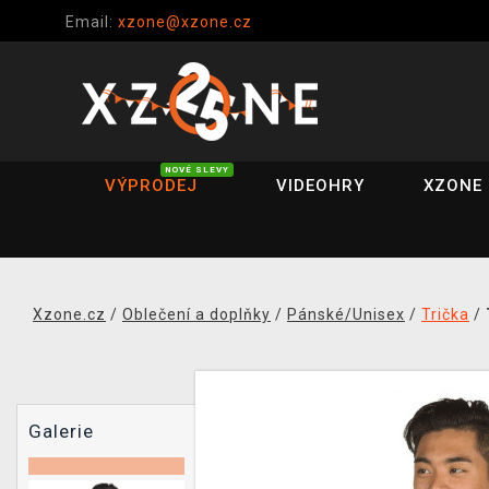
Email:
xzone@xzone.cz
NOVÉ SLEVY
VÝPRODEJ
VIDEOHRY
XZONE 
Xzone.cz
/
Oblečení a doplňky
/
Pánské/Unisex
/
Trička
/
Galerie