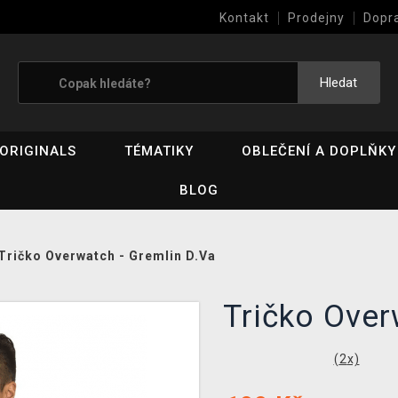
Kontakt
Prodejny
Dopr
Výkup her (bazar)
Hledat
ORIGINALS
TÉMATIKY
OBLEČENÍ A DOPLŇKY
BLOG
Tričko Overwatch - Gremlin D.Va
Tričko Over
(
2
x)