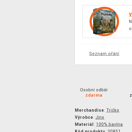
V
N
o
Seznam přání
Osobní odběr
zdarma
Merchandise
:
Tričko
Výrobce
:
Jinx
Materiál
:
100% bavlna
Kód produktu
: 30851