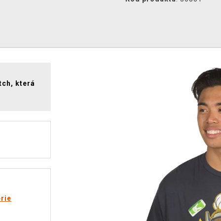
tch, která
rie