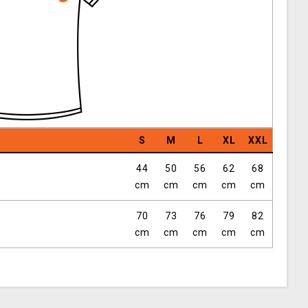
S
M
L
XL
XXL
44
50
56
62
68
cm
cm
cm
cm
cm
70
73
76
79
82
cm
cm
cm
cm
cm