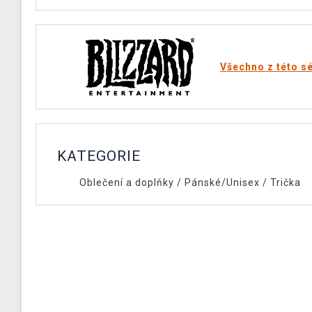
Všechno z této sé
KATEGORIE
Oblečení a doplňky
/
Pánské/Unisex
/
Trička