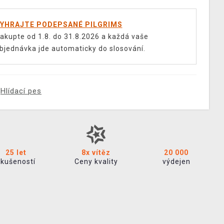
YHRAJTE PODEPSANÉ PILGRIMS
akupte od 1.8. do 31.8.2026 a každá vaše
bjednávka jde automaticky do slosování.
Hlídací pes
25 let
8x vítěz
20 000
zkušeností
Ceny kvality
výdejen