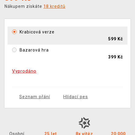
Nákupem získáte
18 kreditů
Krabicová verze
599 Kč
Bazarová hra
399 Kč
Vyprodáno
Seznam přání
Hlídací pes
Osobní
25 let
8x vítěz
20 000