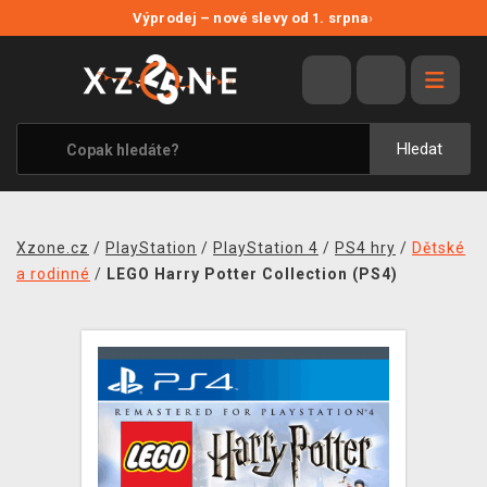
NOVÉ SLEVY
Výprodej – nové slevy od 1. srpna
›
VÝPRODEJ
VIDEOHRY
XZONE ORIGINALS
Hledat
TÉMATIKY
OBLEČENÍ A DOPLŇKY
Xzone.cz
/
PlayStation
/
PlayStation 4
/
PS4 hry
/
Dětské
MERCHANDISE
a rodinné
/
LEGO Harry Potter Collection (PS4)
SPOLEČENSKÉ HRY
BLOG
KONTAKT
PRODEJNY