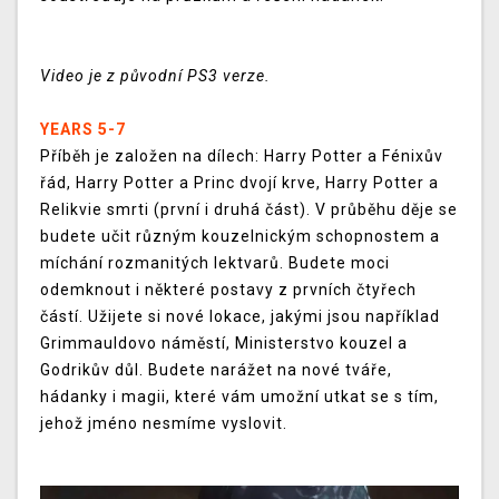
Video je z původní PS3 verze.
YEARS 5-7
Příběh je založen na dílech: Harry Potter a Fénixův
řád, Harry Potter a Princ dvojí krve, Harry Potter a
Relikvie smrti (první i druhá část). V průběhu děje se
budete učit různým kouzelnickým schopnostem a
míchání rozmanitých lektvarů. Budete moci
odemknout i některé postavy z prvních čtyřech
částí. Užijete si nové lokace, jakými jsou například
Grimmauldovo náměstí, Ministerstvo kouzel a
Godrikův důl. Budete narážet na nové tváře,
hádanky i magii, které vám umožní utkat se s tím,
jehož jméno nesmíme vyslovit.