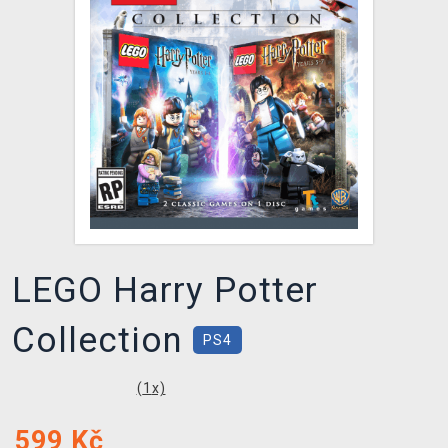
DOPRAVA
XZONE KLUB
TCG & BOARDGAME HUB
VÝKUP HER (BAZAR)
LEGO Harry Potter
Collection
PS4
(
1
x)
599
Kč