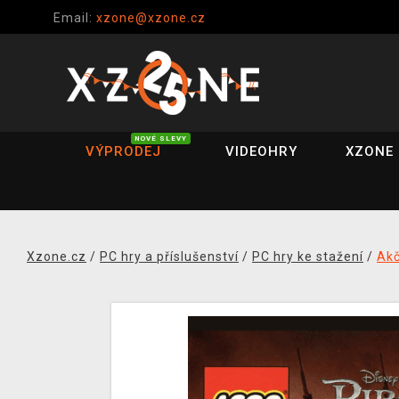
Email:
xzone@xzone.cz
NOVÉ SLEVY
VÝPRODEJ
VIDEOHRY
XZONE 
Xzone.cz
/
PC hry a příslušenství
/
PC hry ke stažení
/
Akč