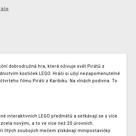
ráče
kční dobrodružná hra, která oživuje svět Pirátů z
ednictvím kostiček LEGO. Hráči si užijí nezapomenutelné
, čtvrtého filmu Piráti z Karibiku: Na vlnách podivna. To
né interaktivních LEGO předmětů a setkávají se s více
zcela novými, a to ve více než 20 úrovních.
ři lítých soubojích mečem získávají minipostavičky