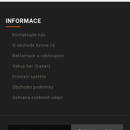
INFORMACE
Kontaktujte nás
O obchodě Xzone.cz
Reklamace a odstoupení
Výkup her (bazar)
Provizní systém
Obchodní podmínky
Ochrana osobních údajů