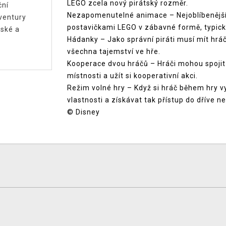
LEGO zcela nový pirátský rozměr.
ční
Nezapomenutelné animace – Nejoblíbenější s
ventury
postavičkami LEGO v zábavné formě, typické
ské a
Hádanky – Jako správní piráti musí mít hráči
všechna tajemství ve hře.
Kooperace dvou hráčů – Hráči mohou spojit
místnosti a užít si kooperativní akci.
Režim volné hry – Když si hráč během hry vy
vlastnosti a získávat tak přístup do dříve n
© Disney