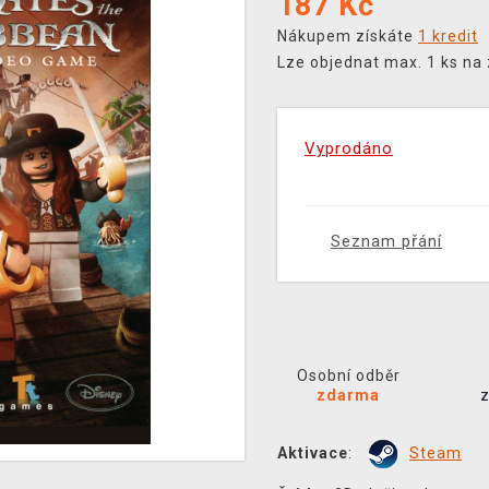
187
Kč
Nákupem získáte
1 kredit
Lze objednat max. 1 ks na
Vyprodáno
Seznam přání
Osobní odběr
zdarma
Aktivace
:
Steam