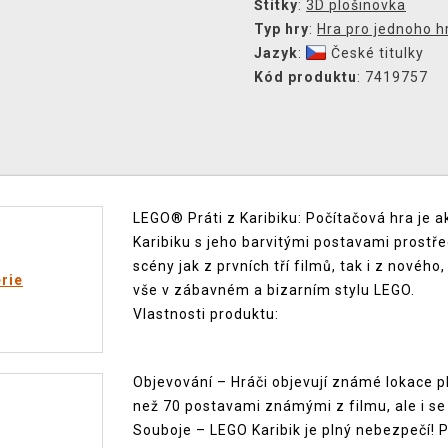
Štítky
:
3D plošinovka
Typ hry
:
Hra pro jednoho h
Jazyk
:
České titulky
Kód produktu
: 7419757
LEGO® Práti z Karibiku: Počítačová hra je a
Karibiku s jeho barvitými postavami prostř
scény jak z prvních tří filmů, tak i z nového
rie
vše v zábavném a bizarním stylu LEGO.
Vlastnosti produktu:
Objevování – Hráči objevují známé lokace pl
než 70 postavami známými z filmu, ale i se 
Souboje – LEGO Karibik je plný nebezpečí! P