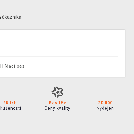
 zákazníka.
Hlídací pes
25 let
8x vítěz
20 000
zkušeností
Ceny kvality
výdejen