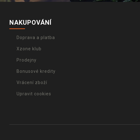
NAKUPOVÁNÍ
Doprava a platba
Xzone klub
Prodejny
Bonusové kredity
Vrácení zboží
Upravit cookies