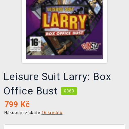
DOPRAVA
XZONE KLUB
TCG & BOARDGAME HUB
VÝKUP HER (BAZAR)
Leisure Suit Larry: Box
Office Bust
X360
799
Kč
Nákupem získáte
16 kreditů