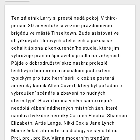
Ten záletník Larry si prostě nedá pokoj. V third-
person 3D adventuře si vezme prázdninovou
brigádu ve městě Tinseltown. Bude asistovat ve
strýčkových filmových ateliérech a pokusí se
odhalit špiona z konkurenčního studia, které jim
vyhrožuje praním špinavého prádla na veřejnosti.
Půjde o dobrodružství skrz naskrz prolezlé
lechtivým humorem a sexuálním podtextem
typickým pro tuto herní sérii, o což se postará
americký komik Allen Covert, který byl požádán o
vybroušení scénáře a zbavení ho nudných
stereotypů. Hlavní hrdina v něm samozřejmě
neodolá vábení nádherných místních žen, které
namluví hvězdné herečky Carmen Electra, Shannon
Elizabeth, Artie Lange, Nikki Cox a Jane Lynch.
Máme čekat atmosféru a dialogy ve stylu filmu
Prci, prci, prcičky. Věrna moderním trendům,