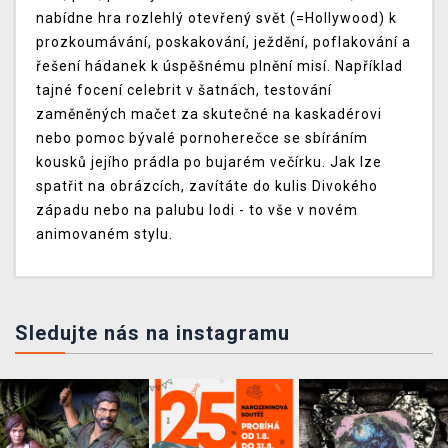
nabídne hra rozlehlý otevřený svět (=Hollywood) k
prozkoumávání, poskakování, ježdění, poflakování a
řešení hádanek k úspěšnému plnění misí. Například
tajné focení celebrit v šatnách, testování
zaměněných mačet za skutečné na kaskadérovi
nebo pomoc bývalé pornoherečce se sbíráním
kousků jejího prádla po bujarém večírku. Jak lze
spatřit na obrázcích, zavítáte do kulis Divokého
západu nebo na palubu lodi - to vše v novém
animovaném stylu.
Sledujte nás na instagramu