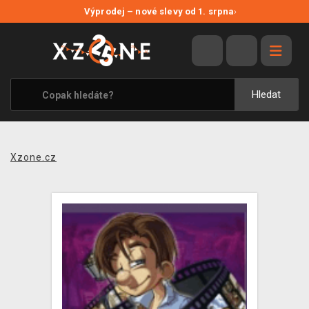
NOVÉ SLEVY
Výprodej – nové slevy od 1. srpna
›
VÝPRODEJ
VIDEOHRY
XZONE ORIGINALS
Hledat
TÉMATIKY
OBLEČENÍ A DOPLŇKY
Xzone.cz
MERCHANDISE
SPOLEČENSKÉ HRY
BLOG
KONTAKT
PRODEJNY