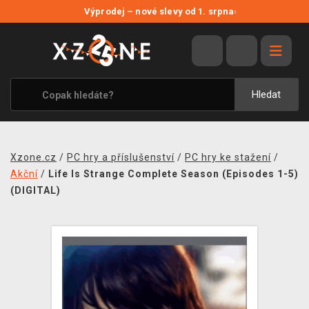
NOVÉ SLEVY
Výprodej – nové slevy od 1. srpna
›
VÝPRODEJ
VIDEOHRY
XZONE ORIGINALS
Hledat
TÉMATIKY
OBLEČENÍ A DOPLŇKY
Xzone.cz
/
PC hry a příslušenství
/
PC hry ke stažení
/
MERCHANDISE
Akční
/
Life Is Strange Complete Season (Episodes 1-5)
(DIGITAL)
SPOLEČENSKÉ HRY
BLOG
KONTAKT
PRODEJNY