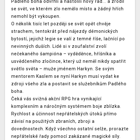
Padlého boha odvrhli a nastolili nový řád... a zrodil
se svět, ve kterém zlo nemělo místo a žádný hřích
nemohl být vykoupen.
O několik tisíc let později se svět opět chvěje
strachem, tentokrát před nájezdy démonických
bytostí, jejichž legie se valí z temné říše, lačnící po
nevinných duších. Lidé si v zoufalství zvolí
nečekaného šampióna – vyděděnce, hříšníka a
usvědčeného zločince, který už neměl nikdy spatřit
světlo světa – muže jménem Harkyn. Se svým
mentorem Kaslem se nyní Harkyn musí vydat ke
zdroji všeho zla a postavit se služebníkům Padlého
boha.
Čeká vás svižná akční RPG hra vynikající
komplexním a náročným systémem boje zblízka.
Rychlost a účinnost nepřátelských útoků přímo
závisí na použitých zbraních, zbroji a
dovednostech. Když všechno ostatní selže, prorazte
nepřátelské řady pomocí zakázané magické síly.