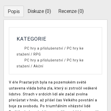
Diskuze (0)
Recenze (0)
Popis
KATEGORIE
PC hry a příslušenství
/
PC hry ke
stažení
/
RPG
PC hry a příslušenství
/
PC hry ke
stažení
/
Akční
V éře Prastarých byla na pozemském světě
ustavena vláda boha zla, který si zotročil veškeré
lidstvo. Strach v srdcích lidí ale začal zvolna
přerůstat v hněv, až přišel čas Velkého povstání a
boje za svobodu. Po triumfálním vítězství lidé