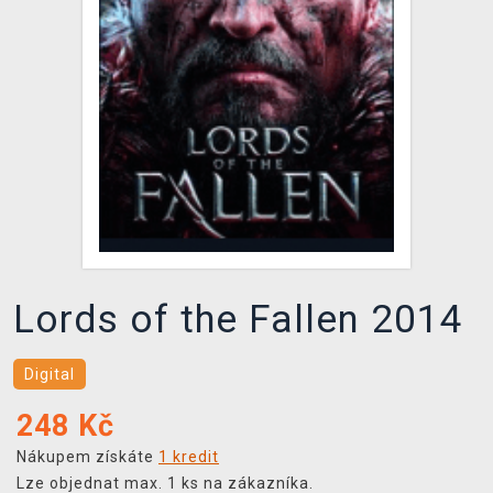
DOPRAVA
XZONE KLUB
TCG & BOARDGAME HUB
VÝKUP HER (BAZAR)
Lords of the Fallen 2014
Digital
248
Kč
Nákupem získáte
1 kredit
Lze objednat max. 1 ks na zákazníka.