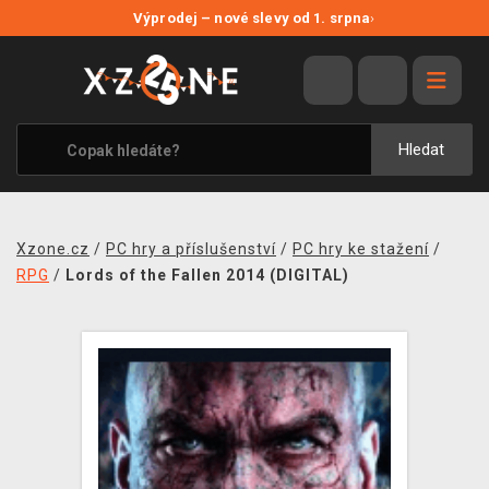
NOVÉ SLEVY
Výprodej – nové slevy od 1. srpna
›
VÝPRODEJ
VIDEOHRY
XZONE ORIGINALS
Hledat
TÉMATIKY
OBLEČENÍ A DOPLŇKY
Xzone.cz
/
PC hry a příslušenství
/
PC hry ke stažení
/
MERCHANDISE
RPG
/
Lords of the Fallen 2014 (DIGITAL)
SPOLEČENSKÉ HRY
BLOG
KONTAKT
PRODEJNY