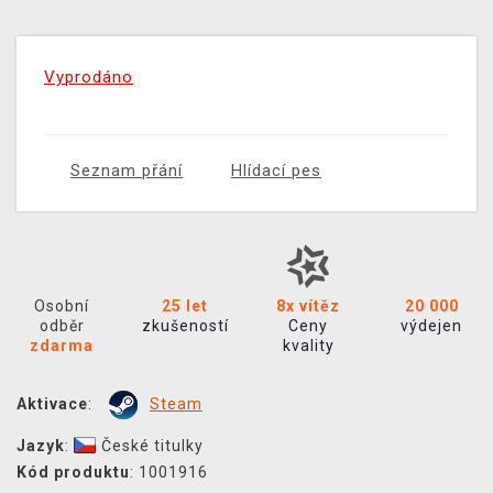
Vyprodáno
Seznam přání
Hlídací pes
Osobní
25 let
8x vítěz
20 000
odběr
zkušeností
Ceny
výdejen
zdarma
kvality
Aktivace
:
Steam
Jazyk
:
České titulky
Kód produktu
: 1001916