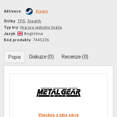
Aktivace
:
Steam
Štítky
:
TPS
,
Stealth
Typ hry
:
Hra pro jednoho hráče
Jazyk
:
Angličtina
Kód produktu
: 7445236
Diskuze (0)
Recenze (0)
Popis
Všechno z této série