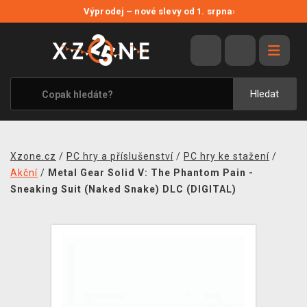
NOVÉ SLEVY
Výprodej – nové slevy od 1. srpna
›
VÝPRODEJ
VIDEOHRY
XZONE ORIGINALS
Hledat
TÉMATIKY
OBLEČENÍ A DOPLŇKY
Xzone.cz
/
PC hry a příslušenství
/
PC hry ke stažení
/
MERCHANDISE
Akční
/
Metal Gear Solid V: The Phantom Pain -
Sneaking Suit (Naked Snake) DLC (DIGITAL)
SPOLEČENSKÉ HRY
BLOG
KONTAKT
PRODEJNY