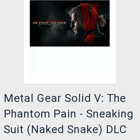
DOPRAVA
XZONE KLUB
TCG & BOARDGAME HUB
VÝKUP HER (BAZAR)
Metal Gear Solid V: The
Phantom Pain - Sneaking
Suit (Naked Snake) DLC