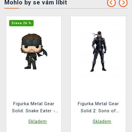
Mohlo by se vám líbit
Sleva 26 %
Figurka Metal Gear
Figurka Metal Gear
Solid: Snake Eater -
Solid 2: Sons of
Naked Snake (Funko
Liberty - Solid Snake
Skladem
Skladem
POP! Games 1053)
(Figma)