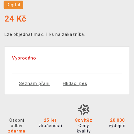
Digital
24
Kč
Lze objednat max. 1 ks na zákazníka.
Vyprodáno
Seznam přání
Hlídací pes
Osobní
25 let
8x vítěz
20 000
odběr
zkušeností
Ceny
výdejen
zdarma
kvality