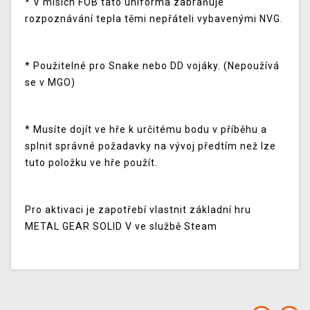
* V misích FOB tato uniforma zabraňuje
rozpoznávání tepla těmi nepřáteli vybavenými NVG.
* Použitelné pro Snake nebo DD vojáky. (Nepoužívá
se v MGO)
* Musíte dojít ve hře k určitému bodu v příběhu a
splnit správné požadavky na vývoj předtím než lze
tuto položku ve hře použít.
Pro aktivaci je zapotřebí vlastnit základní hru
METAL GEAR SOLID V ve službě Steam