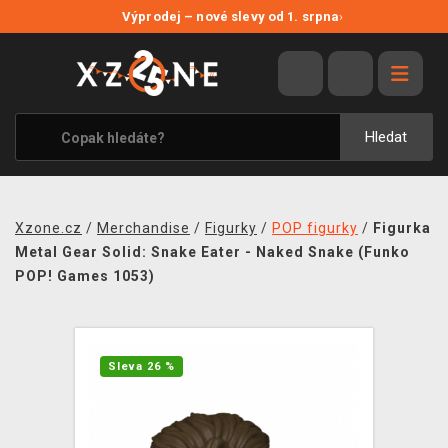
NOVÉ SLEVY
Výprodej – nové slevy od 1. srpna
›
VÝPRODEJ
VIDEOHRY
XZONE ORIGINALS
Hledat
TÉMATIKY
OBLEČENÍ A DOPLŇKY
Xzone.cz
/
Merchandise
/
Figurky
/
POP figurky
/
Figurka
MERCHANDISE
Metal Gear Solid: Snake Eater - Naked Snake (Funko
POP! Games 1053)
SPOLEČENSKÉ HRY
BLOG
Sleva 26 %
KONTAKT
PRODEJNY