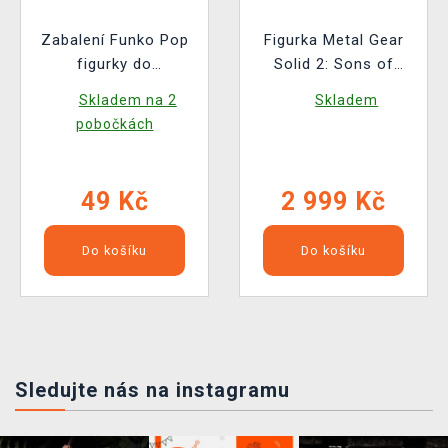
Zabalení Funko Pop
Figurka Metal Gear
figurky do
Solid 2: Sons of
ochranného obalu
Liberty - Solid Snake
Skladem na 2
Skladem
(pro standardní
(Figma)
pobočkách
velikost Funko Pop!)
49 Kč
2 999 Kč
Do košíku
Do košíku
Sledujte nás na instagramu