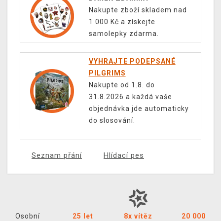
Nakupte zboží skladem nad
1 000 Kč a získejte
samolepky zdarma.
VYHRAJTE PODEPSANÉ
PILGRIMS
Nakupte od 1.8. do
31.8.2026 a každá vaše
objednávka jde automaticky
do slosování.
Seznam přání
Hlídací pes
Osobní
25 let
8x vítěz
20 000