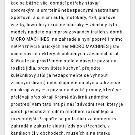
kde se běžné věci domácí potřeby stávají
obrovskými a smrtelně nebezpečnými nástrahami.
Sportovní a silniční auta, motokáry, 4x4, plážové
vozíky, lowridery i krásné bouráky – všechny tyto
modely najdete na improvizovaných tratích v domě
MICRO MACHINES, na zahradě a nyní poprvé i mimo
ně! Příznivci klasických her MICRO MACHINES jistě
ocení návrat některých oblíbených závodních drah.
Kličkujte po prostřeném stole a dávejte pozor na
rozlitá jídla, prosvištěte kuchyní, přejeďte
kulečníkový stůl (a nezapomeňte se vyhnout
zrádným dírám) nebo šlápněte na plyn a udržte se
na okraji vany – a pozor na divoké proudy, které se
přelévají přes okraj! Kromě důvěrně známého
prostředí vám tato hra přináší závodní svět, který je
oproti předchozím dílům mnohem rozsáhlejší a
rozvinutější. Projeďte se po tratích za domem i v
zahradě a zakuste slasti jízdy po střechách, v
kanálech či v obchodech, muzeích a na statku