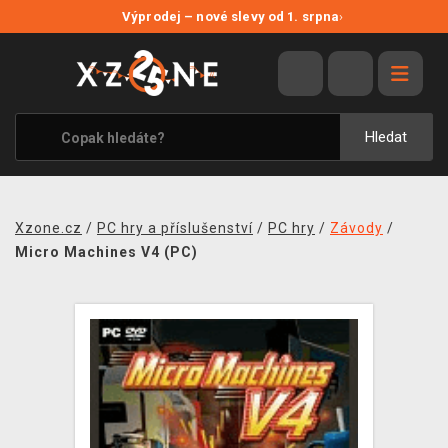
NOVÉ SLEVY
Výprodej – nové slevy od 1. srpna
›
VÝPRODEJ
VIDEOHRY
XZONE ORIGINALS
Hledat
TÉMATIKY
OBLEČENÍ A DOPLŇKY
Xzone.cz
/
PC hry a příslušenství
/
PC hry
/
Závody
/
MERCHANDISE
Micro Machines V4 (PC)
SPOLEČENSKÉ HRY
BLOG
KONTAKT
PRODEJNY