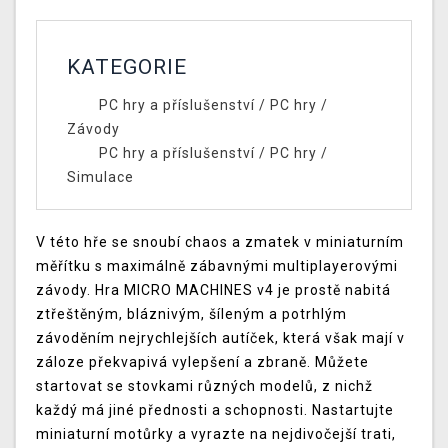
KATEGORIE
PC hry a příslušenství
/
PC hry
/
Závody
PC hry a příslušenství
/
PC hry
/
Simulace
V této hře se snoubí chaos a zmatek v miniaturním
měřítku s maximálně zábavnými multiplayerovými
závody. Hra MICRO MACHINES v4 je prostě nabitá
ztřeštěným, bláznivým, šíleným a potrhlým
závoděním nejrychlejších autíček, která však mají v
záloze překvapivá vylepšení a zbraně. Můžete
startovat se stovkami různých modelů, z nichž
každý má jiné přednosti a schopnosti. Nastartujte
miniaturní motůrky a vyrazte na nejdivočejší trati,