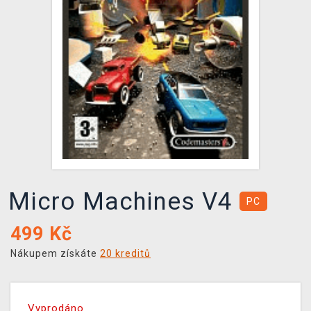
DOPRAVA
XZONE KLUB
TCG & BOARDGAME HUB
VÝKUP HER (BAZAR)
Micro Machines V4
PC
499
Kč
Nákupem získáte
20 kreditů
Vyprodáno