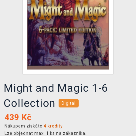
DOPRAVA
XZONE KLUB
TCG & BOARDGAME HUB
VÝKUP HER (BAZAR)
Might and Magic 1-6
Collection
Digital
439
Kč
Nákupem získáte
4 kredity
Lze objednat max. 1 ks na zákazníka.