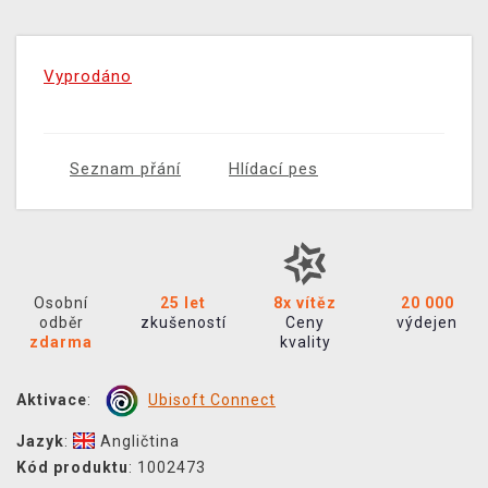
Vyprodáno
Seznam přání
Hlídací pes
Osobní
25 let
8x vítěz
20 000
odběr
zkušeností
Ceny
výdejen
zdarma
kvality
Aktivace
:
Ubisoft Connect
Jazyk
:
Angličtina
Kód produktu
: 1002473