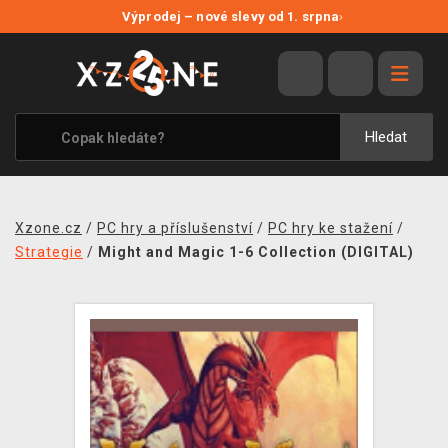
NOVÉ SLEVY
Výprodej – nové slevy od 1. srpna
›
VÝPRODEJ
VIDEOHRY
XZONE ORIGINALS
Hledat
TÉMATIKY
OBLEČENÍ A DOPLŇKY
Xzone.cz
/
PC hry a příslušenství
/
PC hry ke stažení
/
MERCHANDISE
Strategie
/
Might and Magic 1-6 Collection (DIGITAL)
SPOLEČENSKÉ HRY
BLOG
KONTAKT
PRODEJNY