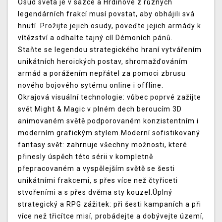
Osud světa je v sázce a Hrdinové z různých
legendárních frakcí musí povstat, aby obhájili svá
hnutí. Prožijte jejich osudy, poveďte jejich armády k
vítězství a odhalte tajný cíl Démoních pánů.
Staňte se legendou strategického hraní vytvářením
unikátních heroických postav, shromažďováním
armád a porážením nepřátel za pomoci zbrusu
nového bojového sytému online i offline.
Okrajová visuální technologie: vůbec poprvé zažijte
svět Might & Magic v plném dech beroucím 3D
animovaném světě podporovaném konzistentním i
moderním grafickým stylem.Moderní sofistikovaný
fantasy svět: zahrnuje všechny možnosti, které
přinesly úspěch této sérii v kompletně
přepracovaném a vyspělejším světě se šesti
unikátními frakcemi, s přes více než čtyřiceti
stvořeními a s přes dvěma sty kouzel.Úplný
strategický a RPG zážitek: při šesti kampaních a při
více než třicítce misí, probádejte a dobývejte území,