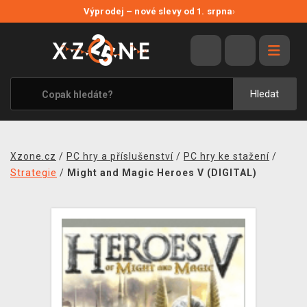
NOVÉ SLEVY
Výprodej – nové slevy od 1. srpna
›
VÝPRODEJ
VIDEOHRY
XZONE ORIGINALS
Hledat
TÉMATIKY
OBLEČENÍ A DOPLŇKY
Xzone.cz
/
PC hry a příslušenství
/
PC hry ke stažení
/
MERCHANDISE
Strategie
/
Might and Magic Heroes V (DIGITAL)
SPOLEČENSKÉ HRY
BLOG
KONTAKT
PRODEJNY