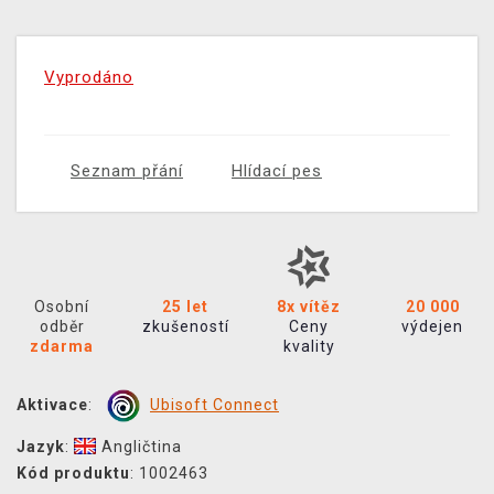
Vyprodáno
Seznam přání
Hlídací pes
Osobní
25 let
8x vítěz
20 000
odběr
zkušeností
Ceny
výdejen
zdarma
kvality
Aktivace
:
Ubisoft Connect
Jazyk
:
Angličtina
Kód produktu
: 1002463