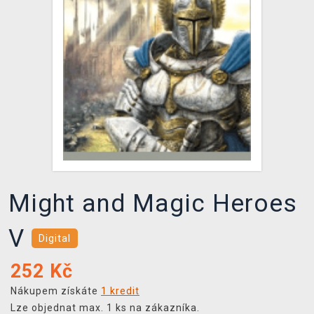
DOPRAVA
XZONE KLUB
TCG & BOARDGAME HUB
VÝKUP HER (BAZAR)
Might and Magic Heroes
V
Digital
252
Kč
Nákupem získáte
1 kredit
Lze objednat max. 1 ks na zákazníka.