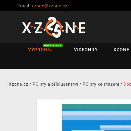
Email:
xzone@xzone.cz
NOVÉ SLEVY
VÝPRODEJ
VIDEOHRY
XZONE 
Xzone.cz
/
PC hry a příslušenství
/
PC hry ke stažení
/
Do