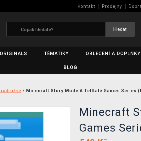
Kontakt
Prodejny
Dopr
Výkup her (bazar)
Hledat
ORIGINALS
TÉMATIKY
OBLEČENÍ A DOPLŇKY
BLOG
brodružné
/
Minecraft Story Mode A Telltale Games Series (
Minecraft S
Games Seri