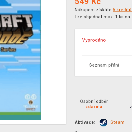
549
Kč
Nákupem získáte
5 kreditů
Lze objednat max. 1 ks na
Vyprodáno
Seznam přání
Osobní odběr
zdarma
Aktivace
:
Steam