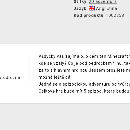
Štítky
:
2D adventura
Jazyk
:
Angličtina
Kód produktu
: 1002758
Vždycky vás zajímalo, o čem ten Minecraft vl
kde se vzaly? Co je pod bedrockem? Inu, tak
za to s hlavním hrdinou Jessem prožijete n
možná ještě dál!
brodružné
Jedná se o epizodickou adventuru od tvůrc
Celkově hra bude mít 5 epizod, které budo