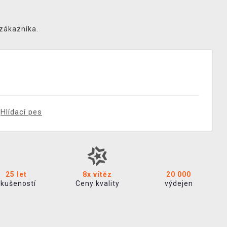
 zákazníka.
Hlídací pes
25 let
8x vítěz
20 000
zkušeností
Ceny kvality
výdejen