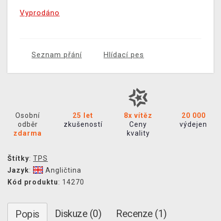
Vyprodáno
Seznam přání
Hlídací pes
Osobní
25 let
8x vítěz
20 000
odběr
zkušeností
Ceny
výdejen
zdarma
kvality
Štítky
:
TPS
Jazyk
:
Angličtina
Kód produktu
: 14270
Diskuze (0)
Recenze (1)
Popis