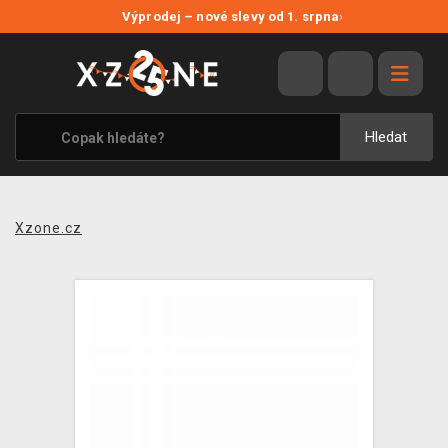
NOVÉ SLEVY
Výprodej – nové slevy od 1. srpna
›
VÝPRODEJ
VIDEOHRY
XZONE ORIGINALS
Hledat
TÉMATIKY
OBLEČENÍ A DOPLŇKY
Xzone.cz
MERCHANDISE
SPOLEČENSKÉ HRY
BLOG
KONTAKT
PRODEJNY