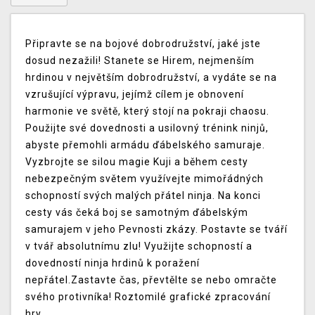
Připravte se na bojové dobrodružství, jaké jste
dosud nezažili! Stanete se Hirem, nejmenším
hrdinou v největším dobrodružství, a vydáte se na
vzrušující výpravu, jejímž cílem je obnovení
harmonie ve světě, který stojí na pokraji chaosu.
Použijte své dovednosti a usilovný trénink ninjů,
abyste přemohli armádu ďábelského samuraje.
Vyzbrojte se silou magie Kuji a během cesty
nebezpečným světem využívejte mimořádných
schopností svých malých přátel ninja. Na konci
cesty vás čeká boj se samotným ďábelským
samurajem v jeho Pevnosti zkázy. Postavte se tváří
v tvář absolutnímu zlu! Využijte schopností a
dovedností ninja hrdinů k poražení
nepřátel.Zastavte čas, převtělte se nebo omračte
svého protivníka! Roztomilé grafické zpracování
hry.