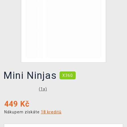
DOPRAVA
XZONE KLUB
TCG & BOARDGAME HUB
VÝKUP HER (BAZAR)
Mini Ninjas
X360
(
1
x)
449
Kč
Nákupem získáte
18 kreditů