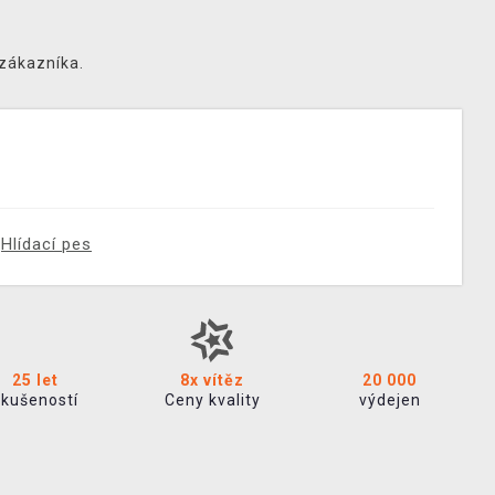
 zákazníka.
Hlídací pes
25 let
8x vítěz
20 000
zkušeností
Ceny kvality
výdejen