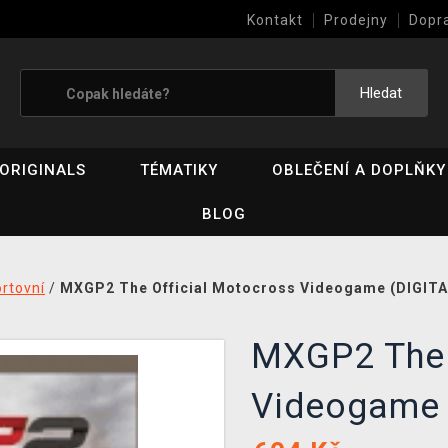
Kontakt
Prodejny
Dopr
Výkup her (bazar)
Hledat
ORIGINALS
TÉMATIKY
OBLEČENÍ A DOPLŇKY
BLOG
rtovní
/
MXGP2 The Official Motocross Videogame (DIGITA
MXGP2 The 
Videogam