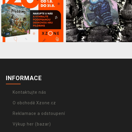
INFORMACE
Kontaktujte nás
O obchodě Xzone.cz
Reklamace a odstoupení
Výkup her (bazar)