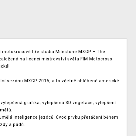
í motokrosové hře studia Milestone MXGP – The
založená na licenci mistrovství světa FIM Motocross
ická!
ciální sezónu MXGP 2015, a to včetně oblébené americké
vylepšená grafika, vylepšená 3D vegetace, vylepšení
dmětů.
 umělá inteligence jezdců, úvod prvku přetáčení během
zdy a pádů.