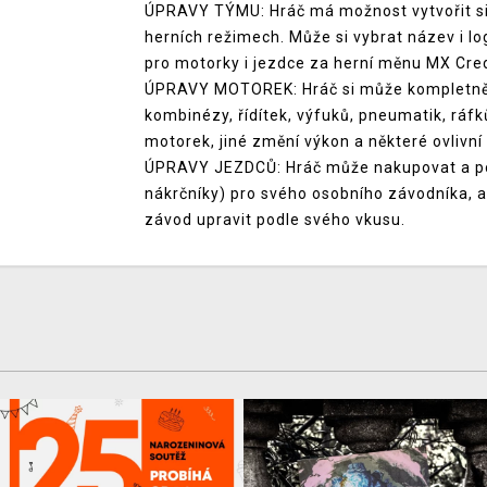
ÚPRAVY TÝMU: Hráč má možnost vytvořit si 
herních režimech. Může si vybrat název i l
pro motorky i jezdce za herní měnu MX Cred
ÚPRAVY MOTOREK: Hráč si může kompletně 
kombinézy, řídítek, výfuků, pneumatik, ráf
motorek, jiné změní výkon a některé ovlivní 
ÚPRAVY JEZDCŮ: Hráč může nakupovat a použ
nákrčníky) pro svého osobního závodníka, 
závod upravit podle svého vkusu.