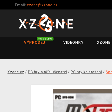
Email:
xzone@xzone.cz
NOVÉ SLEVY
VÝPRODEJ
VIDEOHRY
XZONE 
Xzone.cz
/
PC hry a příslušenství
/
PC hry ke stažení
/
Spo