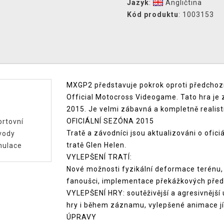
Jazyk
:
Angličtina
Kód produktu
: 1003153
MXGP2 představuje pokrok oproti předchoz
Official Motocross Videogame. Tato hra je 
2015. Je velmi zábavná a kompletně realist
OFICIÁLNÍ SEZÓNA 2015
rtovní
Tratě a závodníci jsou aktualizováni o ofi
vody
tratě Glen Helen.
mulace
VYLEPŠENÍ TRATÍ:
Nové možnosti fyzikální deformace terénu, 
fanoušci, implementace překážkových pře
VYLEPŠENÍ HRY: soutěživější a agresivnější
hry i během záznamu, vylepšené animace jí
ÚPRAVY