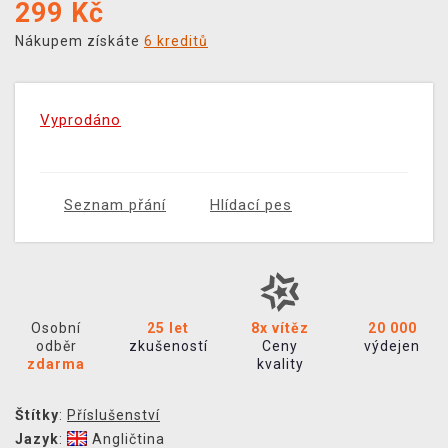
299
Kč
Nákupem získáte
6 kreditů
Vyprodáno
Seznam přání
Hlídací pes
Osobní
25 let
8x vítěz
20 000
odběr
zkušeností
Ceny
výdejen
zdarma
kvality
Štítky
:
Příslušenství
Jazyk
:
Angličtina