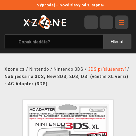
NOVÉ SLEVY
Výprodej – nové slevy od 1. srpna
›
VÝPRODEJ
VIDEOHRY
XZONE ORIGINALS
Hledat
TÉMATIKY
OBLEČENÍ A DOPLŇKY
Xzone.cz
/
Nintendo
/
Nintendo 3DS
/
3DS příslušenství
/
MERCHANDISE
Nabíječka na 3DS, New 3DS, 2DS, DSi (včetně XL verzí)
- AC Adapter (3DS)
SPOLEČENSKÉ HRY
BLOG
KONTAKT
PRODEJNY