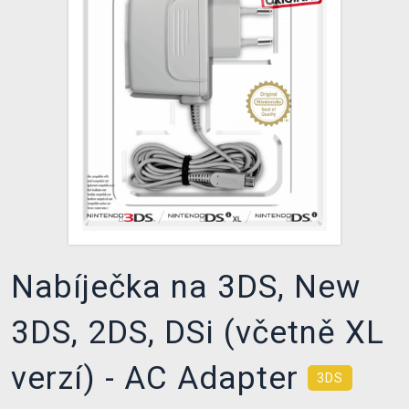
DOPRAVA
XZONE KLUB
TCG & BOARDGAME HUB
VÝKUP HER (BAZAR)
Nabíječka na 3DS, New
3DS, 2DS, DSi (včetně XL
verzí) - AC Adapter
3DS