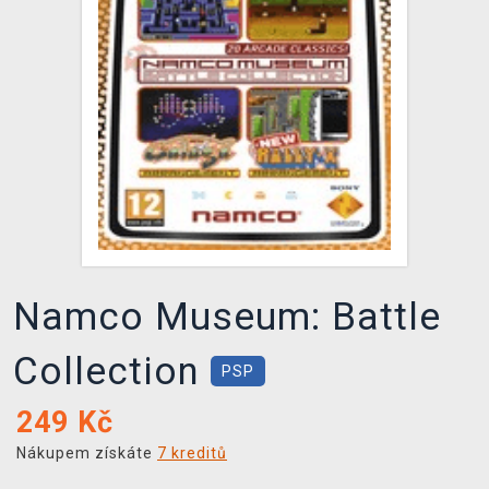
DOPRAVA
XZONE KLUB
TCG & BOARDGAME HUB
VÝKUP HER (BAZAR)
Namco Museum: Battle
Collection
PSP
249
Kč
Nákupem získáte
7 kreditů