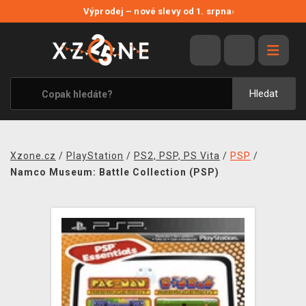
NOVÉ SLEVY
Výprodej – nové slevy od 1. srpna
›
VÝPRODEJ
VIDEOHRY
XZONE ORIGINALS
Hledat
TÉMATIKY
OBLEČENÍ A DOPLŇKY
Xzone.cz
/
PlayStation
/
PS2, PSP, PS Vita
/
PSP
/
MERCHANDISE
Namco Museum: Battle Collection (PSP)
SPOLEČENSKÉ HRY
BLOG
KONTAKT
PRODEJNY