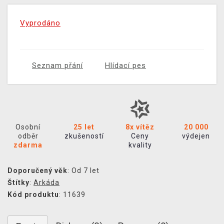
Vyprodáno
Seznam přání
Hlídací pes
Osobní
25 let
8x vítěz
20 000
odběr
zkušeností
Ceny
výdejen
zdarma
kvality
Doporučený věk
: Od 7 let
Štítky
:
Arkáda
Kód produktu
: 11639