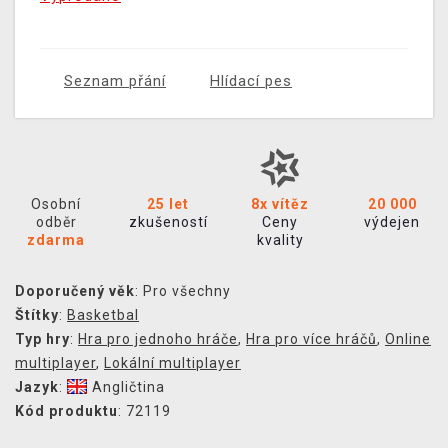
Seznam přání
Hlídací pes
Osobní
25 let
8x vítěz
20 000
odběr
zkušeností
Ceny
výdejen
zdarma
kvality
Doporučený věk
: Pro všechny
Štítky
:
Basketbal
Typ hry
:
Hra pro jednoho hráče
,
Hra pro více hráčů
,
Online
multiplayer
,
Lokální multiplayer
Jazyk
:
Angličtina
Kód produktu
: 72119