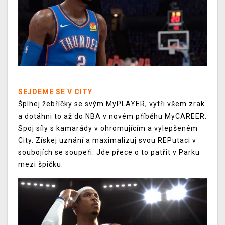
SEJDEME SE V CITY
Šplhej žebříčky se svým MyPLAYER, vytři všem zrak
a dotáhni to až do NBA v novém příběhu MyCAREER.
Spoj síly s kamarády v ohromujícím a vylepšeném
City. Získej uznání a maximalizuj svou REPutaci v
soubojích se soupeři. Jde přece o to patřit v Parku
mezi špičku.