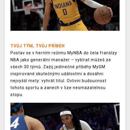
TVŮJ TÝM, TVŮJ PŘÍBĚH
Postav se v herním režimu MyNBA do čela franšízy
NBA jako generální manažer – vybírat můžeš ze
všech 30 týmů. Zažij jedinečné příběhy MyGM
inspirované skutečnými událostmi a dosáhni
nejvyšší mety: vyhrát titul. Ovlivni budoucnost
tohoto sportu a zanech v lize nesmazatelnou
stopu.