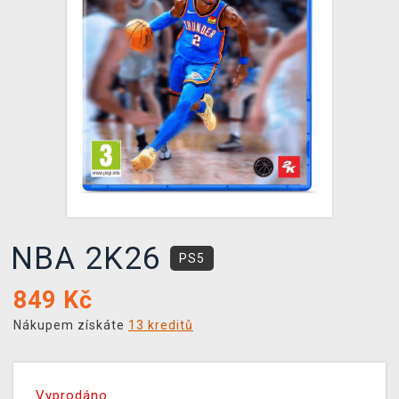
DOPRAVA
XZONE KLUB
TCG & BOARDGAME HUB
VÝKUP HER (BAZAR)
NBA 2K26
PS5
849
Kč
Nákupem získáte
13 kreditů
Vyprodáno