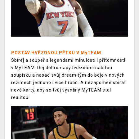
POSTAV HVĚZDNOU PĚTKU V MyTEAM
Sbírej a soupeř s legendami minulosti i přítomnosti
v MyTEAM. Dej dohromady hvězdami nabitou
soupisku a nasaď svůj dream tým do boje v nových
režimech jednoho i více hráčů. A nezapomeň sbírat
nové karty, aby se tvůj vysněný MyTEAM stal
realitou.