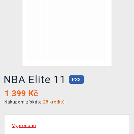
DOPRAVA
XZONE KLUB
TCG & BOARDGAME HUB
VÝKUP HER (BAZAR)
NBA Elite 11
PS3
1 399
Kč
Nákupem získáte
28 kreditů
Vyprodáno