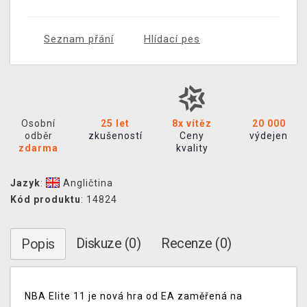
Seznam přání
Hlídací pes
Osobní
25 let
8x vítěz
20 000
odběr
zkušeností
Ceny
výdejen
zdarma
kvality
Jazyk
:
Angličtina
Kód produktu
: 14824
Diskuze (0)
Recenze (0)
Popis
NBA Elite 11 je nová hra od EA zaměřená na