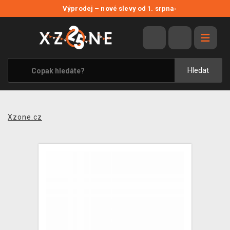
NOVÉ SLEVY
Výprodej – nové slevy od 1. srpna
›
VÝPRODEJ
VIDEOHRY
XZONE ORIGINALS
Hledat
TÉMATIKY
OBLEČENÍ A DOPLŇKY
Xzone.cz
MERCHANDISE
SPOLEČENSKÉ HRY
BLOG
KONTAKT
PRODEJNY