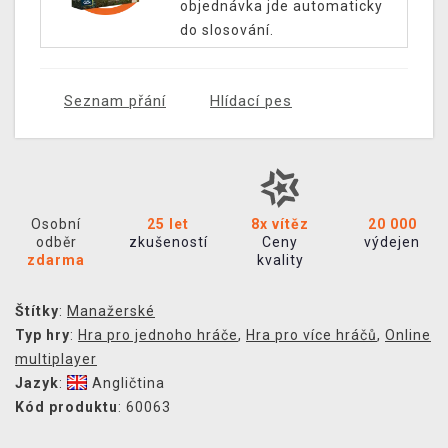
objednávka jde automaticky
do slosování.
Seznam přání
Hlídací pes
Osobní
25 let
8x vítěz
20 000
odběr
zkušeností
Ceny
výdejen
zdarma
kvality
Štítky
:
Manažerské
Typ hry
:
Hra pro jednoho hráče
,
Hra pro více hráčů
,
Online
multiplayer
Jazyk
:
Angličtina
Kód produktu
: 60063