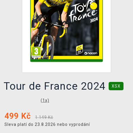
DOPRAVA
XZONE KLUB
TCG & BOARDGAME HUB
VÝKUP HER (BAZAR)
Tour de France 2024
XSX
(
1
x)
499
Kč
1 149 Kč
Sleva platí do 23.8.2026 nebo vyprodání