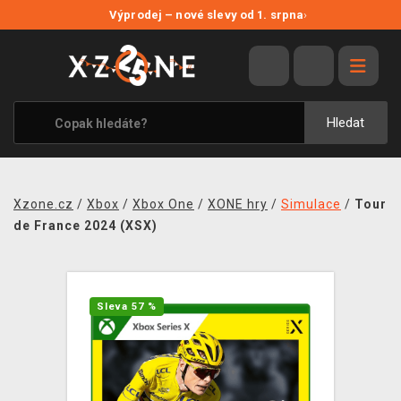
NOVÉ SLEVY
Výprodej – nové slevy od 1. srpna
›
VÝPRODEJ
VIDEOHRY
XZONE ORIGINALS
Hledat
TÉMATIKY
OBLEČENÍ A DOPLŇKY
Xzone.cz
/
Xbox
/
Xbox One
/
XONE hry
/
Simulace
/
Tour
MERCHANDISE
de France 2024 (XSX)
SPOLEČENSKÉ HRY
BLOG
Sleva 57 %
KONTAKT
PRODEJNY