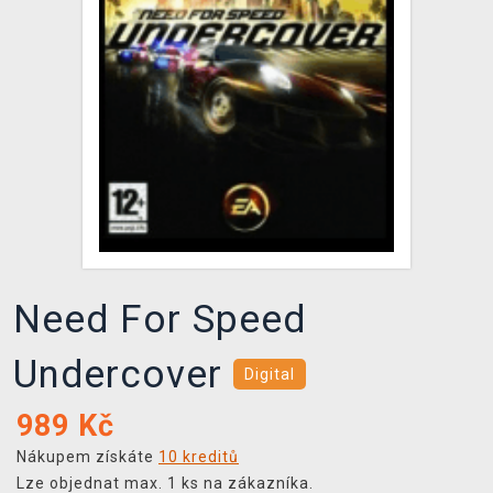
DOPRAVA
XZONE KLUB
TCG & BOARDGAME HUB
VÝKUP HER (BAZAR)
Need For Speed
Undercover
Digital
989
Kč
Nákupem získáte
10 kreditů
Lze objednat max. 1 ks na zákazníka.