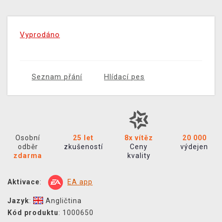
Vyprodáno
Seznam přání
Hlídací pes
Osobní
25 let
8x vítěz
20 000
odběr
zkušeností
Ceny
výdejen
zdarma
kvality
Aktivace
:
EA app
Jazyk
:
Angličtina
Kód produktu
: 1000650