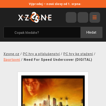
NOVÉ SLEVY
Výprodej – nové slevy od 1. srpna
›
VÝPRODEJ
VIDEOHRY
XZONE ORIGINALS
Hledat
TÉMATIKY
OBLEČENÍ A DOPLŇKY
Xzone.cz
/
PC hry a příslušenství
/
PC hry ke stažení
/
MERCHANDISE
Sportovní
/
Need For Speed Undercover (DIGITAL)
SPOLEČENSKÉ HRY
BLOG
KONTAKT
PRODEJNY