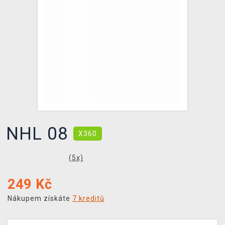
DOPRAVA
XZONE KLUB
TCG & BOARDGAME HUB
VÝKUP HER (BAZAR)
NHL 08
X360
(
5
x)
249
Kč
Nákupem získáte
7 kreditů