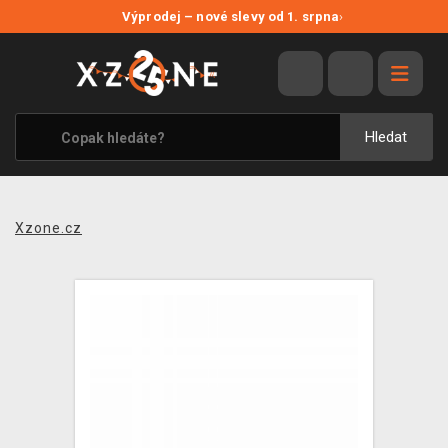
NOVÉ SLEVY
Výprodej – nové slevy od 1. srpna
›
VÝPRODEJ
VIDEOHRY
XZONE ORIGINALS
Hledat
TÉMATIKY
OBLEČENÍ A DOPLŇKY
Xzone.cz
MERCHANDISE
SPOLEČENSKÉ HRY
BLOG
KONTAKT
PRODEJNY