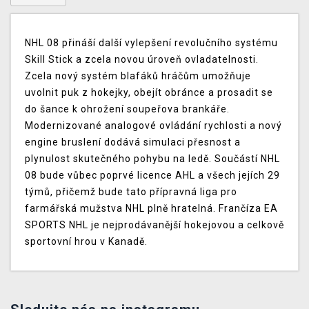
NHL 08 přináší další vylepšení revolučního systému
Skill Stick a zcela novou úroveň ovladatelnosti.
Zcela nový systém blafáků hráčům umožňuje
uvolnit puk z hokejky, obejít obránce a prosadit se
do šance k ohrožení soupeřova brankáře.
Modernizované analogové ovládání rychlosti a nový
engine bruslení dodává simulaci přesnost a
plynulost skutečného pohybu na ledě. Součástí NHL
08 bude vůbec poprvé licence AHL a všech jejích 29
týmů, přičemž bude tato přípravná liga pro
farmářská mužstva NHL plně hratelná. Frančíza EA
SPORTS NHL je nejprodávanější hokejovou a celkově
sportovní hrou v Kanadě.