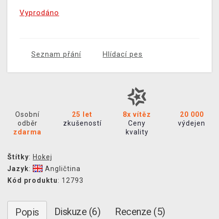
Vyprodáno
Seznam přání
Hlídací pes
Osobní
25 let
8x vítěz
20 000
odběr
zkušeností
Ceny
výdejen
zdarma
kvality
Štítky
:
Hokej
Jazyk
:
Angličtina
Kód produktu
: 12793
Diskuze (6)
Recenze (5)
Popis