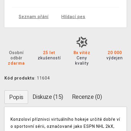
Seznam přání
Hlídací pes
Osobní
25 let
8x vítěz
20 000
odběr
zkušeností
Ceny
výdejen
zdarma
kvality
Kód produktu
: 11604
Diskuze (15)
Recenze (0)
Popis
Konzoloví příznivci virtuálního hokeje určitě dobře ví
o sportovní sérii, označované jako ESPN NHL 2kX,