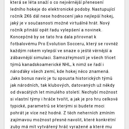
která se léta snaží o co nejvěrnější přenesení
ledního hokeje do elektronické podoby. Nastupující
ročník 2K6 dál nese hodnocení jako nejlepší hokej,
jaký je v současnosti možné virtuálně hrát. Nový
ročník přináší opět řadu vylepšení a novinek.
Koncepčně by se tato hra dala přirovnat k
fotbalovému Pro Evolution Socceru, který se rovněž
každým rokem vylepší ve snaze o ještě věrnější a
zábavnější simulaci. Samozřejmostí je všech třicet
týmů kanadskoamerické NHL, k nimž se řadí i
nároďáky všech zemí, kde hokej něco znamená.
Jako bonus navíc je tu spousta historických týmů
jak národních, tak klubových, datovaných už někdy
od dvacátých let minulého století. Nechybí možnost
si vlastní týmy i hráče tvořit, a jak je pro hru celkově
typické, parametrů se kterými si budete moci
pohrát je více než hodně. Z těch neherních zmíním
zajímavou možnost přesně navolit, které konkrétní
zuby má mít vytvářený hráč vyražené a které mu