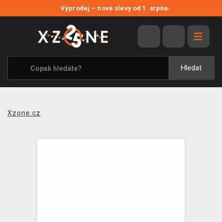
NOVÉ SLEVY
Výprodej – nové slevy od 1. srpna
›
VÝPRODEJ
VIDEOHRY
XZONE ORIGINALS
Hledat
TÉMATIKY
OBLEČENÍ A DOPLŇKY
Xzone.cz
MERCHANDISE
SPOLEČENSKÉ HRY
BLOG
KONTAKT
PRODEJNY