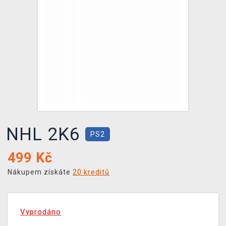
DOPRAVA
XZONE KLUB
TCG & BOARDGAME HUB
VÝKUP HER (BAZAR)
NHL 2K6
PS2
499
Kč
Nákupem získáte
20 kreditů
Vyprodáno