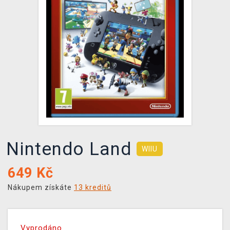
DOPRAVA
XZONE KLUB
TCG & BOARDGAME HUB
VÝKUP HER (BAZAR)
Nintendo Land
WIIU
649
Kč
Nákupem získáte
13 kreditů
Vyprodáno