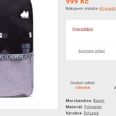
999
Kč
Nákupem získáte
40 kredi
Vyprodáno
Seznam přání
Osobní odběr
zdarma
Merchandise
:
Batoh
Materiál
:
Polyester
Výrobce
:
Difuzed