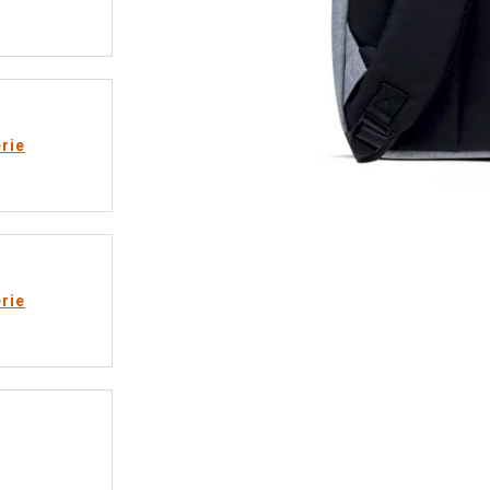
rie
rie