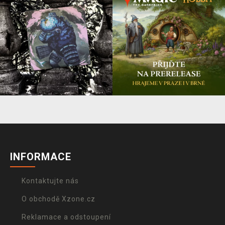
INFORMACE
Kontaktujte nás
O obchodě Xzone.cz
Reklamace a odstoupení