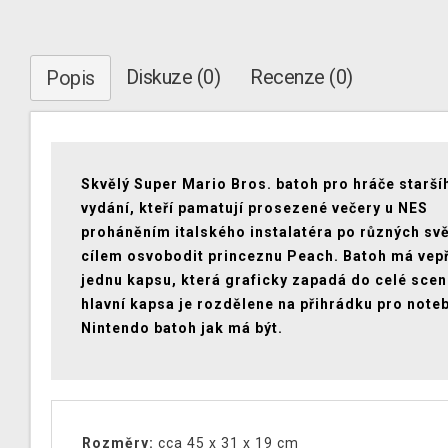
Diskuze (0)
Recenze (0)
Popis
Skvělý Super Mario Bros. batoh pro hráče starší
vydání, kteří pamatují prosezené večery u NES
proháněním italského instalatéra po různých sv
cílem osvobodit princeznu Peach. Batoh má vep
jednu kapsu, která graficky zapadá do celé scen
hlavní kapsa je rozdělene na přihrádku pro note
Nintendo batoh jak má být.
Rozměry:
cca 45 x 31 x 19 cm