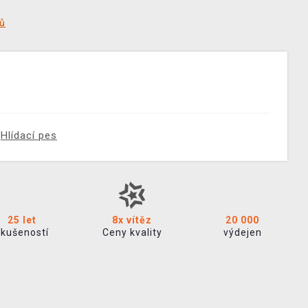
tů
Hlídací pes
25 let
8x vítěz
20 000
zkušeností
Ceny kvality
výdejen