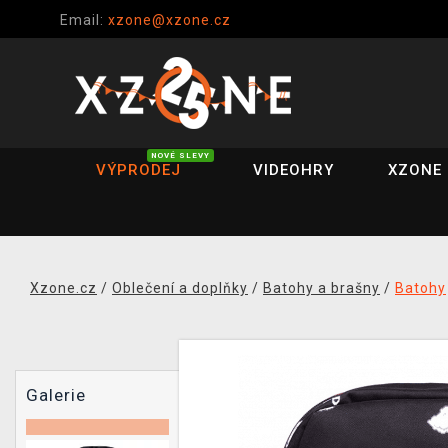
Email:
xzone@xzone.cz
NOVÉ SLEVY
VÝPRODEJ
VIDEOHRY
XZONE 
Xzone.cz
/
Oblečení a doplňky
/
Batohy a brašny
/
Batohy
Galerie