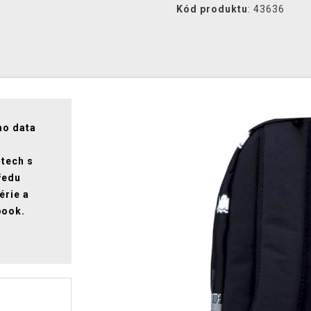
Kód produktu
: 43636
ho data
ětech s
ředu
érie a
book.