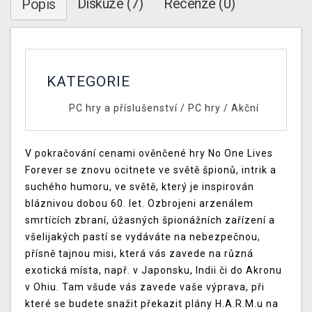
Diskuze (7)
Recenze (0)
Popis
KATEGORIE
PC hry a příslušenství
/
PC hry
/
Akční
V pokračování cenami ověnčené hry No One Lives
Forever se znovu ocitnete ve světě špionů, intrik a
suchého humoru, ve světě, který je inspirován
bláznivou dobou 60. let. Ozbrojeni arzenálem
smrtících zbraní, úžasných špionážních zařízení a
všelijakých pastí se vydáváte na nebezpečnou,
přísně tajnou misi, která vás zavede na různá
exotická místa, např. v Japonsku, Indii či do Akronu
v Ohiu. Tam všude vás zavede vaše výprava, při
které se budete snažit překazit plány H.A.R.M.u na