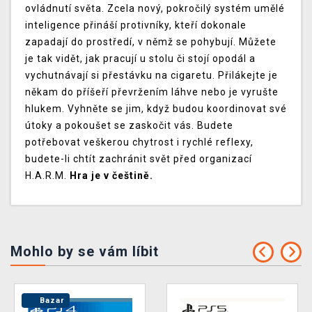
ovládnutí světa. Zcela nový, pokročilý systém umělé
inteligence přináší protivníky, kteří dokonale
zapadají do prostředí, v němž se pohybují. Můžete
je tak vidět, jak pracují u stolu či stojí opodál a
vychutnávají si přestávku na cigaretu. Přilákejte je
někam do příšeří převržením láhve nebo je vyrušte
hlukem. Vyhněte se jim, když budou koordinovat své
útoky a pokoušet se zaskočit vás. Budete
potřebovat veškerou chytrost i rychlé reflexy,
budete-li chtít zachránit svět před organizací
H.A.R.M.
Hra je v češtině.
Mohlo by se vám líbit
Bazar