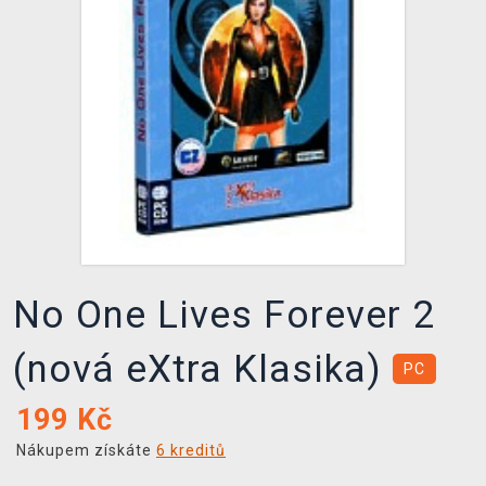
DOPRAVA
XZONE KLUB
TCG & BOARDGAME HUB
VÝKUP HER (BAZAR)
No One Lives Forever 2
(nová eXtra Klasika)
PC
199
Kč
Nákupem získáte
6 kreditů