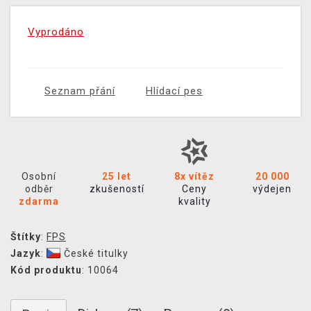
Vyprodáno
Seznam přání
Hlídací pes
Osobní
25 let
8x vítěz
20 000
odběr
zkušeností
Ceny
výdejen
zdarma
kvality
Štítky
:
FPS
Jazyk
:
České titulky
Kód produktu
: 10064