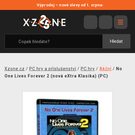
NOVÉ SLEVY
Výprodej – nové slevy od 1. srpna
›
VÝPRODEJ
VIDEOHRY
XZONE ORIGINALS
Hledat
TÉMATIKY
OBLEČENÍ A DOPLŇKY
Xzone.cz
/
PC hry a příslušenství
/
PC hry
/
Akční
/
No
MERCHANDISE
One Lives Forever 2 (nová eXtra Klasika) (PC)
SPOLEČENSKÉ HRY
BLOG
KONTAKT
PRODEJNY