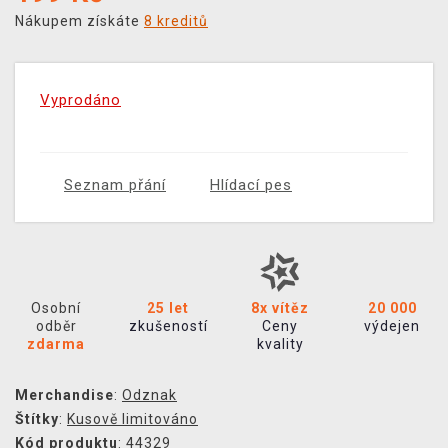
Nákupem získáte
8 kreditů
Vyprodáno
Seznam přání
Hlídací pes
Osobní
25 let
8x vítěz
20 000
odběr
zkušeností
Ceny
výdejen
zdarma
kvality
Merchandise
:
Odznak
Štítky
:
Kusově limitováno
Kód produktu
: 44329