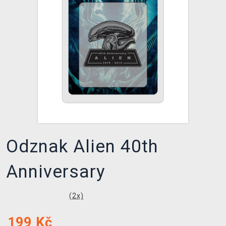
DOPRAVA
XZONE KLUB
TCG & BOARDGAME HUB
VÝKUP HER (BAZAR)
Odznak Alien 40th
Anniversary
(
2
x)
199
Kč