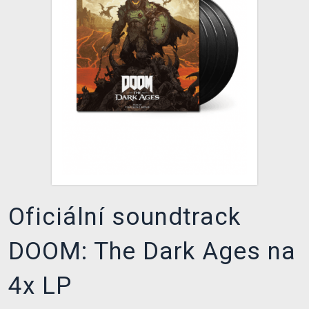
DOPRAVA
XZONE KLUB
TCG & BOARDGAME HUB
VÝKUP HER (BAZAR)
Oficiální soundtrack
DOOM: The Dark Ages na
4x LP