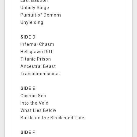
Last Bastion
Unholy Siege
Pursuit of Demons
Unyielding
SIDE D
Infernal Chasm
Hellspawn Rift
Titanic Prison
Ancestral Beast
Transdimensional
SIDE E
Cosmic Sea
Into the Void
What Lies Below
Battle on the Blackened Tide
SIDE F