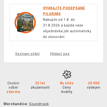
VYHRAJTE PODEPSANÉ
PILGRIMS
Nakupte od 1.8. do
31.8.2026 a každá vaše
objednávka jde automaticky
do slosování.
Seznam přání
Hlídací pes
Osobní
25 let
8x vítěz
20 000
odběr
zkušeností
Ceny
výdejen
zdarma
kvality
Merchandise
:
Soundtrack