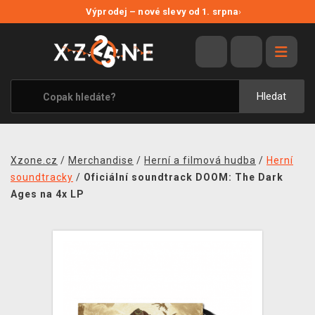
NOVÉ SLEVY
Výprodej – nové slevy od 1. srpna
›
VÝPRODEJ
VIDEOHRY
XZONE ORIGINALS
Hledat
TÉMATIKY
OBLEČENÍ A DOPLŇKY
Xzone.cz
/
Merchandise
/
Herní a filmová hudba
/
Herní
MERCHANDISE
soundtracky
/
Oficiální soundtrack DOOM: The Dark
Ages na 4x LP
SPOLEČENSKÉ HRY
BLOG
KONTAKT
PRODEJNY