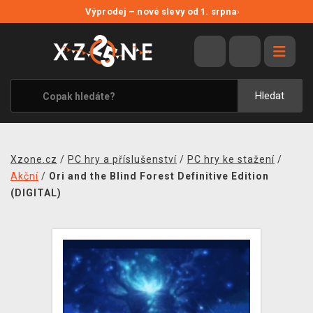
NOVÉ SLEVY
Výprodej – nové slevy od 1. srpna
›
VÝPRODEJ
VIDEOHRY
XZONE ORIGINALS
Hledat
TÉMATIKY
OBLEČENÍ A DOPLŇKY
Xzone.cz
/
PC hry a příslušenství
/
PC hry ke stažení
/
MERCHANDISE
Akční
/
Ori and the Blind Forest Definitive Edition
(DIGITAL)
SPOLEČENSKÉ HRY
BLOG
KONTAKT
PRODEJNY