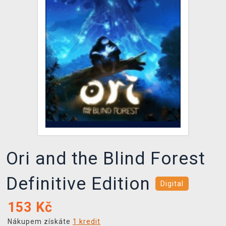
DOPRAVA
XZONE KLUB
TCG & BOARDGAME HUB
VÝKUP HER (BAZAR)
Ori and the Blind Forest
Definitive Edition
Digital
153
Kč
Nákupem získáte
1 kredit