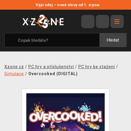
NOVÉ SLEVY
Výprodej – nové slevy od 1. srpna
›
VÝPRODEJ
VIDEOHRY
XZONE ORIGINALS
Hledat
TÉMATIKY
OBLEČENÍ A DOPLŇKY
Xzone.cz
/
PC hry a příslušenství
/
PC hry ke stažení
/
MERCHANDISE
Simulace
/
Overcooked (DIGITAL)
SPOLEČENSKÉ HRY
BLOG
KONTAKT
PRODEJNY