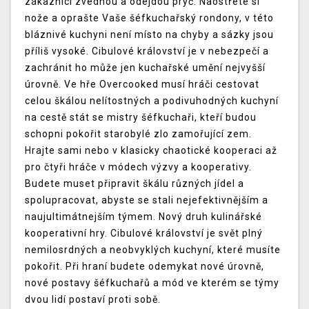
zákazníci zvednou a odejdou pryč. Naostřete si
nože a oprašte Vaše šéfkuchařský rondony, v této
bláznivé kuchyni není místo na chyby a sázky jsou
příliš vysoké. Cibulové království je v nebezpečí a
zachránit ho může jen kuchařské umění nejvyšší
úrovně. Ve hře Overcooked musí hráči cestovat
celou škálou nelítostných a podivuhodných kuchyní
na cestě stát se mistry šéfkuchaři, kteří budou
schopni pokořit starobylé zlo zamořující zem.
Hrajte sami nebo v klasicky chaotické kooperaci až
pro čtyři hráče v módech výzvy a kooperativy.
Budete muset připravit škálu různých jídel a
spolupracovat, abyste se stali nejefektivnějším a
naujultimátnejším týmem. Nový druh kulinářské
kooperativní hry. Cibulové království je svět plný
nemilosrdných a neobvyklých kuchyní, které musíte
pokořit. Při hraní budete odemykat nové úrovně,
nové postavy šéfkuchařů a mód ve kterém se týmy
dvou lidí postaví proti sobě.