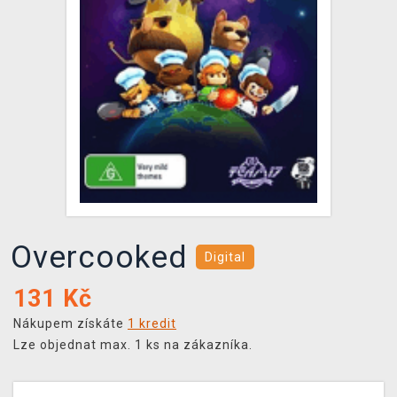
DOPRAVA
XZONE KLUB
TCG & BOARDGAME HUB
VÝKUP HER (BAZAR)
Overcooked
Digital
131
Kč
Nákupem získáte
1 kredit
Lze objednat max. 1 ks na zákazníka.