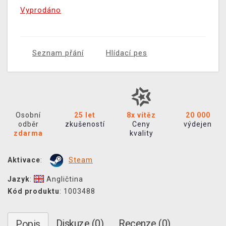
Vyprodáno
Seznam přání
Hlídací pes
Osobní
25 let
8x vítěz
20 000
odběr
zkušeností
Ceny
výdejen
zdarma
kvality
Aktivace
:
Steam
Jazyk
:
Angličtina
Kód produktu
: 1003488
Diskuze (0)
Recenze (0)
Popis