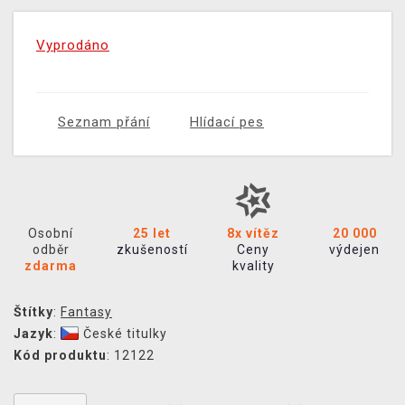
Vyprodáno
Seznam přání
Hlídací pes
Osobní
25 let
8x vítěz
20 000
odběr
zkušeností
Ceny
výdejen
zdarma
kvality
Štítky
:
Fantasy
Jazyk
:
České titulky
Kód produktu
: 12122