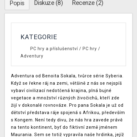
Diskuze (8)
Recenze (2)
Popis
KATEGORIE
PC hry a příslušenství
/
PC hry
/
Adventury
Adventura od Benoita Sokala, tvůrce série Syberia.
Když se řekne ráj na zemi, většině z nás se nejspíš
vybaví civilizací nedotčená krajina, plná bujné
vegetace a množství různých živočichů, kteří zde
žijí v dokonalé rovnováze. Pro pana Sokala je už od
dětství představa ráje spojená s Afrikou, především
s Kongem. Není tedy divu, že nás hra zavede právě
na tento kontinent, byť do fiktivní země jménem
Maurania. Sem se totiž vypravila naše hrdinka, jejíž