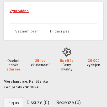
Vyprodáno
Seznam přání
Hlídací pes
Osobní
25 let
8x vítěz
20 000
odběr
zkušeností
Ceny
výdejen
zdarma
kvality
Merchandise
:
Peněženka
Kód produktu
: 38243
Diskuze (0)
Recenze (0)
Popis