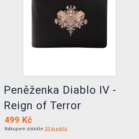
DOPRAVA
XZONE KLUB
TCG & BOARDGAME HUB
VÝKUP HER (BAZAR)
Peněženka Diablo IV -
Reign of Terror
499
Kč
Nákupem získáte
20 kreditů