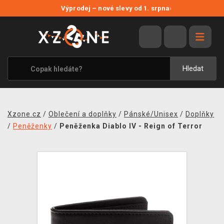
NOVÉ SLEVY
Výprodej – nové slevy od 1. srpna
›
VÝPRODEJ
VIDEOHRY
XZONE ORIGINALS
Hledat
TÉMATIKY
OBLEČENÍ A DOPLŇKY
Xzone.cz
/
Oblečení a doplňky
/
Pánské/Unisex
/
Doplňky
MERCHANDISE
/
Peněženky
/
Peněženka Diablo IV - Reign of Terror
SPOLEČENSKÉ HRY
BLOG
KONTAKT
PRODEJNY