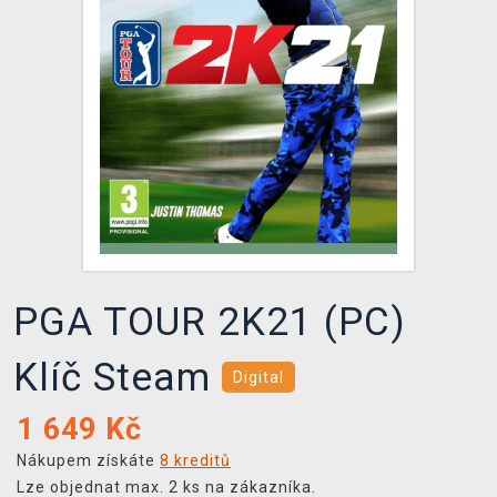
DOPRAVA
XZONE KLUB
TCG & BOARDGAME HUB
VÝKUP HER (BAZAR)
PGA TOUR 2K21 (PC)
Klíč Steam
Digital
1 649
Kč
Nákupem získáte
8 kreditů
Lze objednat max. 2 ks na zákazníka.