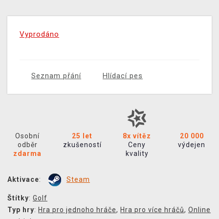
Vyprodáno
Seznam přání
Hlídací pes
Osobní
25 let
8x vítěz
20 000
odběr
zkušeností
Ceny
výdejen
zdarma
kvality
Aktivace
:
Steam
Štítky
:
Golf
Typ hry
:
Hra pro jednoho hráče
,
Hra pro více hráčů
,
Online