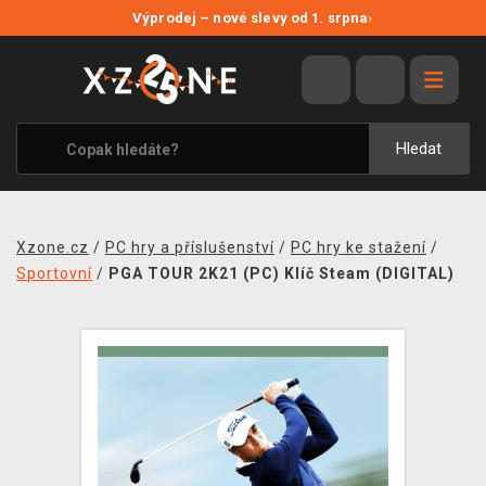
NOVÉ SLEVY
Výprodej – nové slevy od 1. srpna
›
VÝPRODEJ
VIDEOHRY
XZONE ORIGINALS
Hledat
TÉMATIKY
OBLEČENÍ A DOPLŇKY
Xzone.cz
/
PC hry a příslušenství
/
PC hry ke stažení
/
MERCHANDISE
Sportovní
/
PGA TOUR 2K21 (PC) Klíč Steam (DIGITAL)
SPOLEČENSKÉ HRY
BLOG
KONTAKT
PRODEJNY