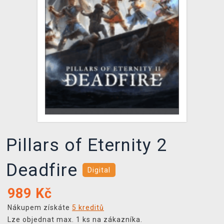
DOPRAVA
XZONE KLUB
TCG & BOARDGAME HUB
VÝKUP HER (BAZAR)
Pillars of Eternity 2
Deadfire
Digital
989
Kč
Nákupem získáte
5 kreditů
Lze objednat max. 1 ks na zákazníka.