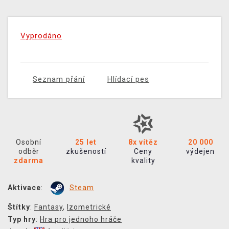
Vyprodáno
Seznam přání
Hlídací pes
Osobní
25 let
8x vítěz
20 000
odběr
zkušeností
Ceny
výdejen
zdarma
kvality
Aktivace
:
Steam
Štítky
:
Fantasy
,
Izometrické
Typ hry
:
Hra pro jednoho hráče