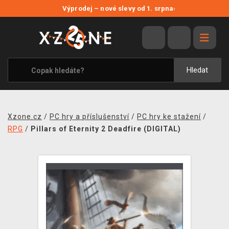
NOVÉ SLEVY
Výprodej – nové slevy od 1. srpna
›
VÝPRODEJ
VIDEOHRY
XZONE ORIGINALS
Hledat
TÉMATIKY
OBLEČENÍ A DOPLŇKY
Xzone.cz
/
PC hry a příslušenství
/
PC hry ke stažení
/
MERCHANDISE
RPG
/
Pillars of Eternity 2 Deadfire (DIGITAL)
SPOLEČENSKÉ HRY
BLOG
KONTAKT
PRODEJNY