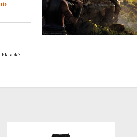
rie
/
Klasické