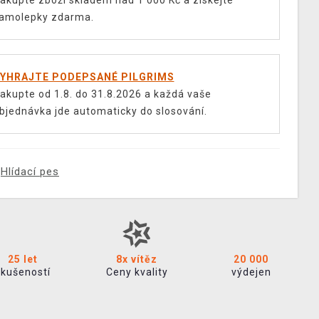
akupte zboží skladem nad 1 000 Kč a získejte
amolepky zdarma.
YHRAJTE PODEPSANÉ PILGRIMS
akupte od 1.8. do 31.8.2026 a každá vaše
bjednávka jde automaticky do slosování.
Hlídací pes
25 let
8x vítěz
20 000
zkušeností
Ceny kvality
výdejen