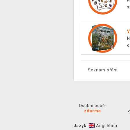
N
s
V
N
o
Seznam přání
Osobní odběr
zdarma
Jazyk
:
Angličtina