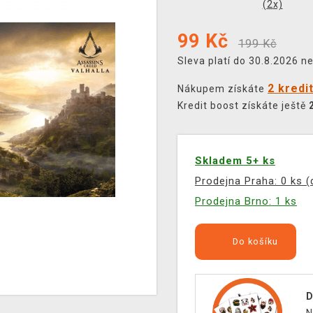
(
2
x)
99
Kč
199 Kč
Sleva platí do 30.8.2026 n
2 kredi
Nákupem získáte
Kredit boost získáte ještě
Skladem 5+ ks
Prodejna Praha: 0 ks 
Prodejna Brno: 1 ks
Do košíku
D