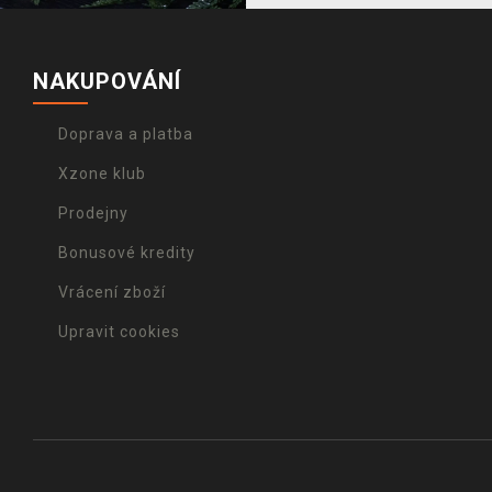
NAKUPOVÁNÍ
Doprava a platba
Xzone klub
Prodejny
Bonusové kredity
Vrácení zboží
Upravit cookies