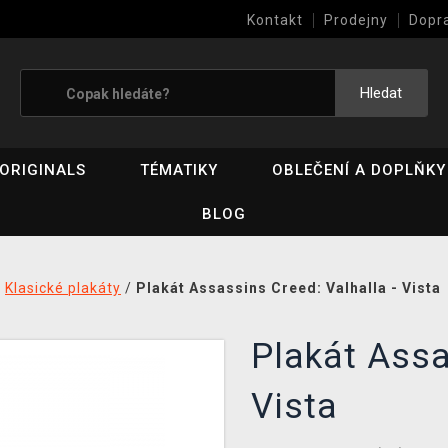
Kontakt
Prodejny
Dopr
Výkup her (bazar)
Hledat
ORIGINALS
TÉMATIKY
OBLEČENÍ A DOPLŇKY
BLOG
/
Klasické plakáty
/
Plakát Assassins Creed: Valhalla - Vista
Plakát Assa
Vista