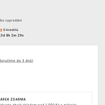
ebo vyprodání
ty
0 kreditů
23d 8h 2m 28s
(doručíme do 3 dnů)
ÁREK ZDARMA