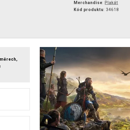
Merchandise
:
Plakát
Kód produktu
: 34618
změrech,
u