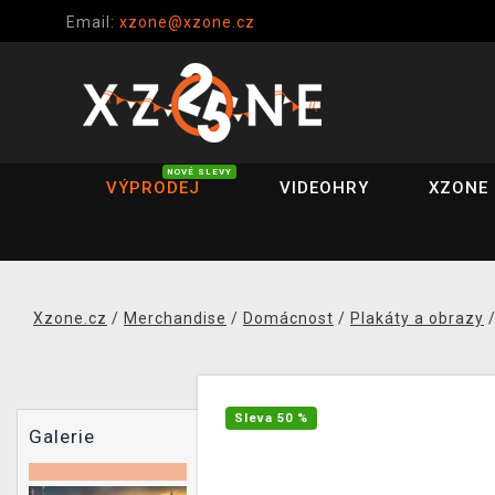
Email:
xzone@xzone.cz
NOVÉ SLEVY
VÝPRODEJ
VIDEOHRY
XZONE 
Xzone.cz
/
Merchandise
/
Domácnost
/
Plakáty a obrazy
Sleva 50 %
Galerie