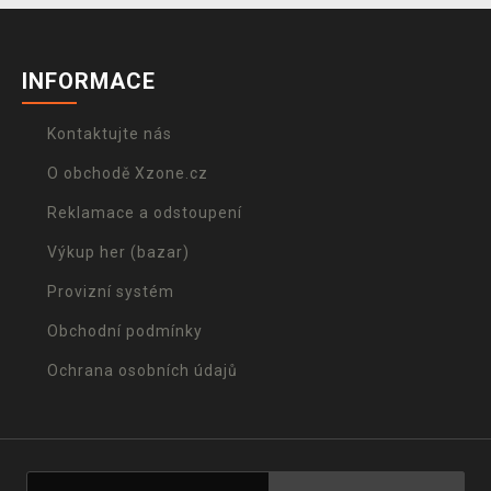
INFORMACE
Kontaktujte nás
O obchodě Xzone.cz
Reklamace a odstoupení
Výkup her (bazar)
Provizní systém
Obchodní podmínky
Ochrana osobních údajů