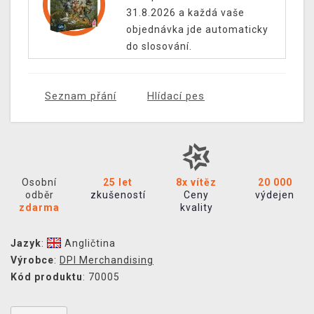
31.8.2026 a každá vaše
objednávka jde automaticky
do slosování.
Seznam přání
Hlídací pes
Osobní
25 let
8x vítěz
20 000
odběr
zkušeností
Ceny
výdejen
zdarma
kvality
Jazyk
:
Angličtina
Výrobce
:
DPI Merchandising
Kód produktu
: 70005