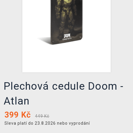
DOPRAVA
XZONE KLUB
TCG & BOARDGAME HUB
VÝKUP HER (BAZAR)
Plechová cedule Doom -
Atlan
399
Kč
449 Kč
Sleva platí do 23.8.2026 nebo vyprodání