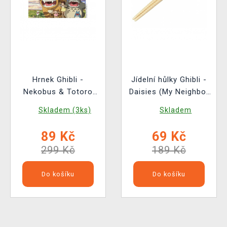
Hrnek Ghibli -
Jídelní hůlky Ghibli -
Nekobus & Totoro
Daisies (My Neighbor
(My Neighbor Totoro)
Totoro)
Skladem (3ks)
Skladem
89 Kč
69 Kč
299 Kč
189 Kč
Do košíku
Do košíku