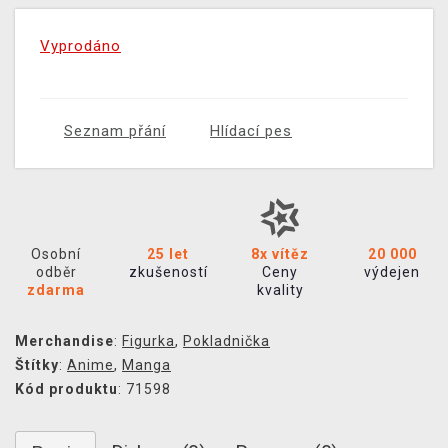
Vyprodáno
Seznam přání
Hlídací pes
Osobní
25 let
8x vítěz
20 000
odběr
zkušeností
Ceny
výdejen
zdarma
kvality
Merchandise
:
Figurka
,
Pokladnička
Štítky
:
Anime
,
Manga
Kód produktu
: 71598