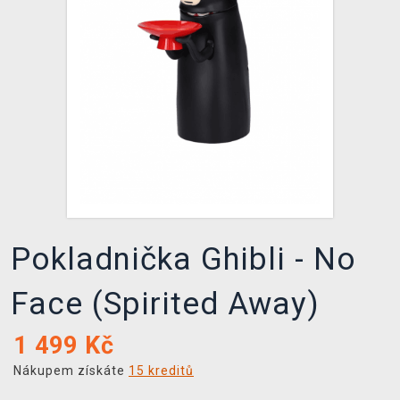
DOPRAVA
XZONE KLUB
TCG & BOARDGAME HUB
VÝKUP HER (BAZAR)
Pokladnička Ghibli - No
Face (Spirited Away)
1 499
Kč
Nákupem získáte
15 kreditů