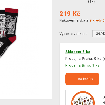
(
1
x)
219
Kč
Nákupem získáte
9 kreditů
39/4
Vyberte velikost:
Skladem 5 ks
Prodejna Praha: 0 ks 
Prodejna Brno: 1 ks
Do košíku
D
N