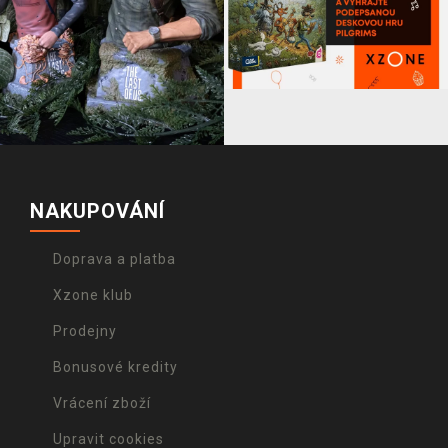
NAKUPOVÁNÍ
Doprava a platba
Xzone klub
Prodejny
Bonusové kredity
Vrácení zboží
Upravit cookies