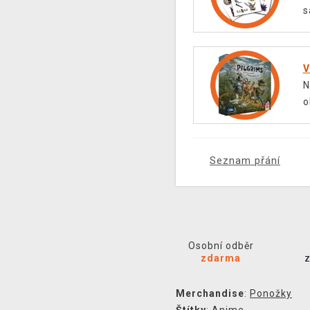
s
V
N
o
Seznam přání
Osobní odběr
zdarma
Merchandise
:
Ponožky