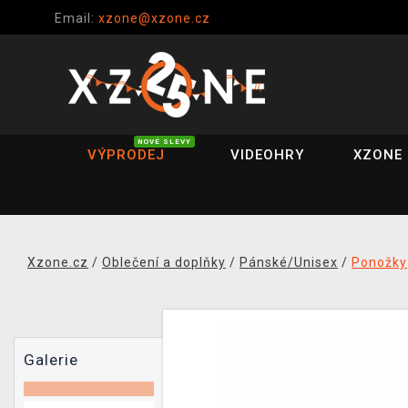
Email:
xzone@xzone.cz
NOVÉ SLEVY
VÝPRODEJ
VIDEOHRY
XZONE 
Xzone.cz
/
Oblečení a doplňky
/
Pánské/Unisex
/
Ponožky
Galerie