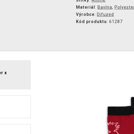
Štítky
:
Anime
Materiál
:
Bavlna
,
Polyeste
Výrobce
:
Difuzed
Kód produktu
: 61287
r x