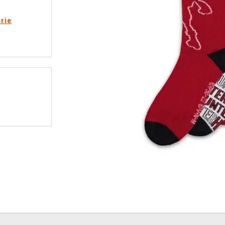
rie
y