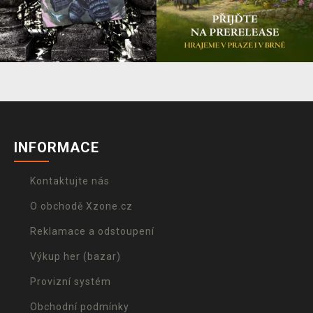
INFORMACE
Kontaktujte nás
O obchodě Xzone.cz
Reklamace a odstoupení
Výkup her (bazar)
Provizní systém
Obchodní podmínky