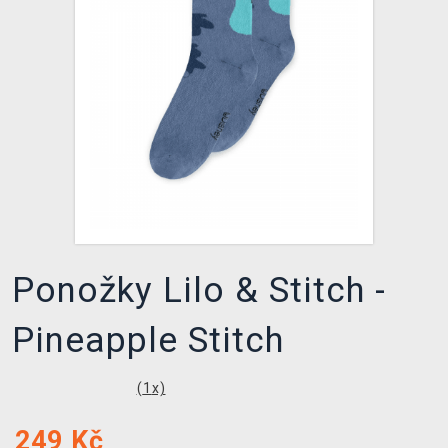
DOPRAVA
XZONE KLUB
TCG & BOARDGAME HUB
VÝKUP HER (BAZAR)
Ponožky Lilo & Stitch -
Pineapple Stitch
(
1
x)
249
Kč