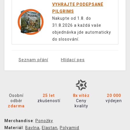
VYHRAJTE PODEPSANÉ
PILGRIMS
Nakupte od 1.8. do
31.8.2026 a každá vaše
objednávka jde automaticky
do slosování.
Seznam přání
Hlídací pes
Osobní
25 let
8x vítěz
20 000
odběr
zkušeností
Ceny
výdejen
zdarma
kvality
Merchandise
:
Ponožky
Materiál
:
Bavlna
,
Elastan
,
Polyamid