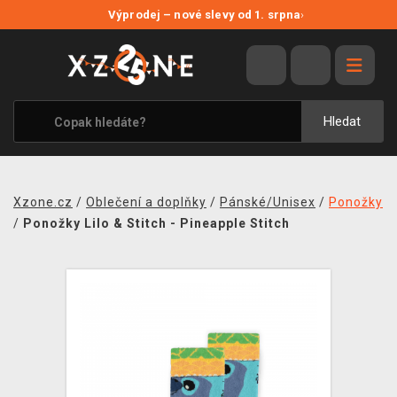
NOVÉ SLEVY
Výprodej – nové slevy od 1. srpna
›
VÝPRODEJ
VIDEOHRY
XZONE ORIGINALS
Hledat
TÉMATIKY
OBLEČENÍ A DOPLŇKY
Xzone.cz
/
Oblečení a doplňky
/
Pánské/Unisex
/
Ponožky
MERCHANDISE
/
Ponožky Lilo & Stitch - Pineapple Stitch
SPOLEČENSKÉ HRY
BLOG
KONTAKT
PRODEJNY