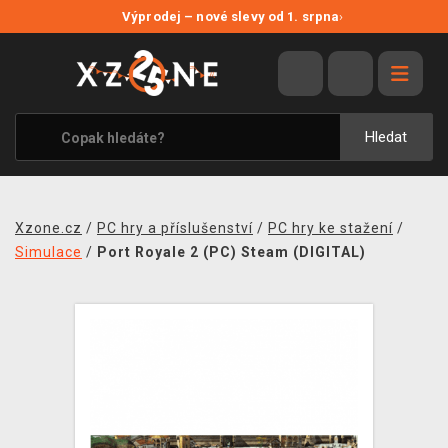
NOVÉ SLEVY
Výprodej – nové slevy od 1. srpna
›
VÝPRODEJ
VIDEOHRY
XZONE ORIGINALS
Hledat
TÉMATIKY
OBLEČENÍ A DOPLŇKY
Xzone.cz
/
PC hry a příslušenství
/
PC hry ke stažení
/
MERCHANDISE
Simulace
/
Port Royale 2 (PC) Steam (DIGITAL)
SPOLEČENSKÉ HRY
BLOG
KONTAKT
PRODEJNY