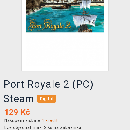
DOPRAVA
XZONE KLUB
TCG & BOARDGAME HUB
VÝKUP HER (BAZAR)
Port Royale 2 (PC)
Steam
Digital
129
Kč
Nákupem získáte
1 kredit
Lze objednat max. 2 ks na zákazníka.