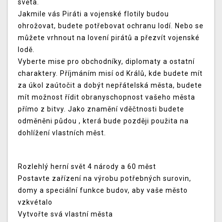
světa.
Jakmile vás Piráti a vojenské flotily budou
ohrožovat, budete potřebovat ochranu lodí. Nebo se
můžete vrhnout na lovení pirátů a přezvít vojenské
lodě.
Vyberte mise pro obchodníky, diplomaty a ostatní
charaktery. Příjmáním misí od Králů, kde budete mít
za úkol zaútočit a dobýt nepřátelská města, budete
mít možnost řídit obranyschopnost vašeho města
přímo z bitvy. Jako znamění vděčtnosti budete
odměněni půdou , která bude později použita na
dohlížení vlastních měst.
Rozlehlý herní svět 4 národy a 60 měst
Postavte zařízení na výrobu potřebných surovin,
domy a speciální funkce budov, aby vaše město
vzkvétalo
Vytvořte svá vlastní města