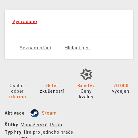
Vyprodáno
Seznam přání
Hlídací pes
Osobní
25 let
8x vítěz
20 000
odběr
zkušeností
Ceny
výdejen
zdarma
kvality
Aktivace
:
Steam
Štítky
:
Manažerské
,
Piráti
Typ hry
:
Hra pro jednoho hráče